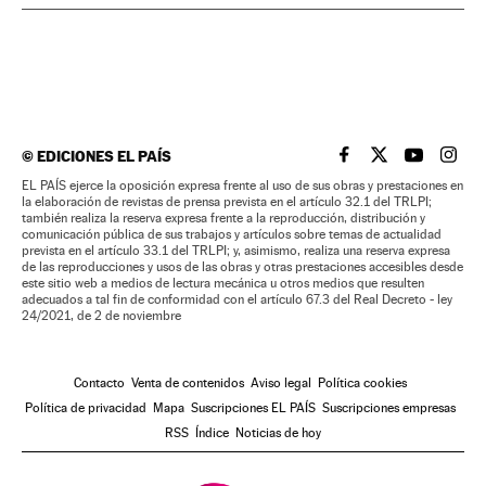
©
EDICIONES EL PAÍS
EL PAÍS BRASIL EN
EL PAÍS BRASI
EL PAÍS B
EL PA
EL PAÍS ejerce la oposición expresa frente al uso de sus obras y prestaciones en
la elaboración de revistas de prensa prevista en el artículo 32.1 del TRLPI;
también realiza la reserva expresa frente a la reproducción, distribución y
comunicación pública de sus trabajos y artículos sobre temas de actualidad
prevista en el artículo 33.1 del TRLPI; y, asimismo, realiza una reserva expresa
de las reproducciones y usos de las obras y otras prestaciones accesibles desde
este sitio web a medios de lectura mecánica u otros medios que resulten
adecuados a tal fin de conformidad con el artículo 67.3 del Real Decreto - ley
24/2021, de 2 de noviembre
Contacto
Venta de contenidos
Aviso legal
Política cookies
Política de privacidad
Mapa
Suscripciones EL PAÍS
Suscripciones empresas
RSS
Índice
Noticias de hoy