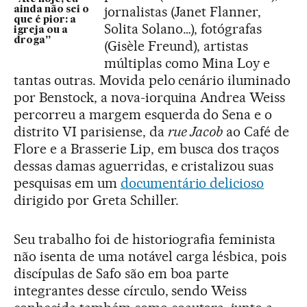
jornalistas (Janet Flanner,
ainda não sei o
que é pior: a
Solita Solano…), fotógrafas
igreja ou a
droga”
(Gisèle Freund), artistas
múltiplas como Mina Loy e
tantas outras. Movida pelo cenário iluminado
por Benstock, a nova-iorquina Andrea Weiss
percorreu a margem esquerda do Sena e o
distrito VI parisiense, da
rue Jacob
ao Café de
Flore e a Brasserie Lip, em busca dos traços
dessas damas aguerridas, e cristalizou suas
pesquisas em um
documentário delicioso
dirigido por Greta Schiller.
Seu trabalho foi de historiografia feminista
não isenta de uma notável carga lésbica, pois
discípulas de Safo são em boa parte
integrantes desse círculo, sendo Weiss