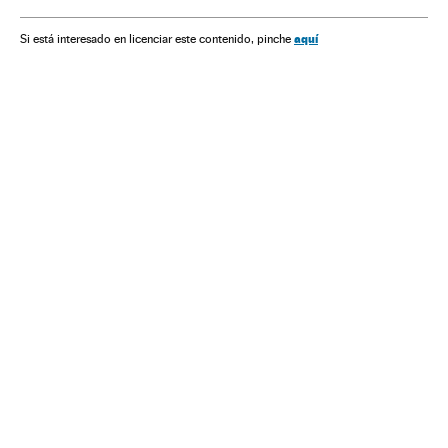
Europa Ocidental
Literatura
Televisor
Europa
Cultura
Meios comunicação
Arte
Comunicação
aquí
Si está interesado en licenciar este contenido, pinche
Prêmios
Eventos
Sociedade