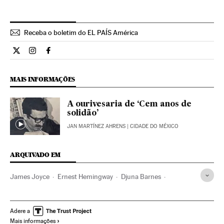
Receba o boletim do EL PAÍS América
Cultura El País Brasil en Twitter
Cultura El País Brasil en Instagram
Cultura El País Brasil en Facebook
MAIS INFORMAÇÕES
A ourivesaria de ‘Cem anos de
solidão’
JAN MARTÍNEZ AHRENS
| CIDADE DO MÉXICO
ARQUIVADO EM
James Joyce
Ernest Hemingway
Djuna Barnes
Gertrude Stein
Premios Emmy
Paris
Prêmios comunicação
França
Jornalismo
Adere a
Mais informações