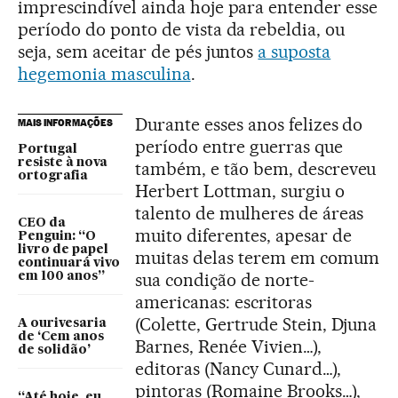
imprescindível ainda hoje para entender esse
período do ponto de vista da rebeldia, ou
seja, sem aceitar de pés juntos
a suposta
hegemonia masculina
.
Durante esses anos felizes do
MAIS INFORMAÇÕES
período entre guerras que
Portugal
resiste à nova
também, e tão bem, descreveu
ortografia
Herbert Lottman, surgiu o
talento de mulheres de áreas
CEO da
muito diferentes, apesar de
Penguin: “O
livro de papel
muitas delas terem em comum
continuará vivo
sua condição de norte-
em 100 anos”
americanas: escritoras
(Colette, Gertrude Stein, Djuna
A ourivesaria
de ‘Cem anos
Barnes, Renée Vivien…),
de solidão’
editoras (Nancy Cunard…),
pintoras (Romaine Brooks…),
“Até hoje, eu