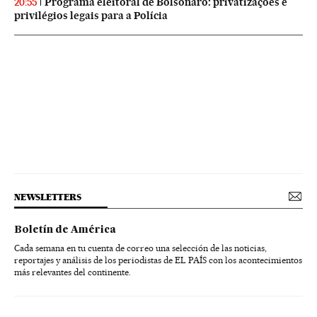
Programa eleitoral de Bolsonaro: privatizações e
20:55
privilégios legais para a Polícia
NEWSLETTERS
Boletín de América
Cada semana en tu cuenta de correo una selección de las noticias,
reportajes y análisis de los periodistas de EL PAÍS con los acontecimientos
más relevantes del continente.