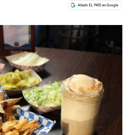
Añadir EL PAÍS en Google
ales