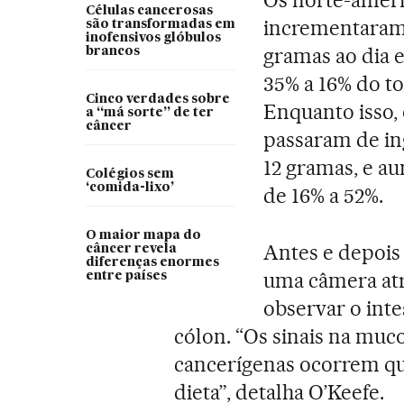
Células cancerosas
incrementaram 
são transformadas em
inofensivos glóbulos
gramas ao dia 
brancos
35% a 16% do to
Cinco verdades sobre
Enquanto isso,
a “má sorte” de ter
câncer
passaram de ing
12 gramas, e a
Colégios sem
‘comida-lixo’
de 16% a 52%.
O maior mapa do
Antes e depois 
câncer revela
diferenças enormes
uma câmera atr
entre países
observar o int
cólon. “Os sinais na mu
cancerígenas ocorrem q
dieta”, detalha O’Keefe.