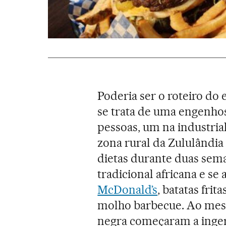
Poderia ser o roteiro do
se trata de uma engenhos
pessoas, um na industria
zona rural da Zululândia 
dietas durante duas sem
tradicional africana e s
McDonald’s
, batatas fri
molho barbecue. Ao mes
negra começaram a inger