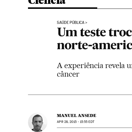
Ciência
SAÚDE PÚBLICA
Um teste troc
norte-ameri
A experiência revela u
câncer
MANUEL ANSEDE
APR
28, 2015 - 15:55
EDT