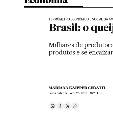
Economia
TERMÔMETRO ECONÔMICO E SOCIAL DA AM
Brasil: o que
Milhares de produtore
produtos e se encaixa
MARIANA KAIPPER CERATTI
Santa Catarina -
APR
25, 2015 - 16:29
EDT
Compartir en Whatsapp
Compartir en Facebook
Compartir en Twitter
Desplegar Redes Soci