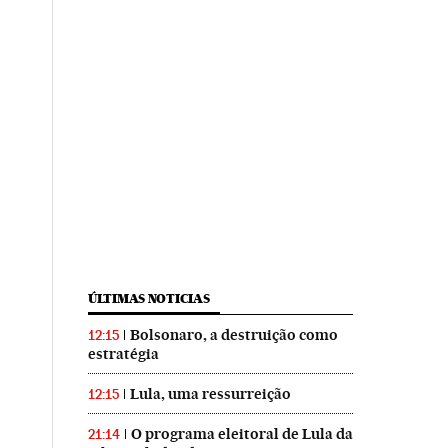
ÚLTIMAS NOTICIAS
Bolsonaro, a destruição como
12:15
estratégia
Lula, uma ressurreição
12:15
O programa eleitoral de Lula da
21:14