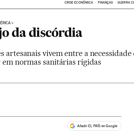
CRISE ECONÔMICA
FINANÇAS
GUERRA C
ÉRICA
ijo da discórdia
s artesanais vivem entre a necessidade
r em normas sanitárias rígidas
Añadir EL PAÍS en Google
ales