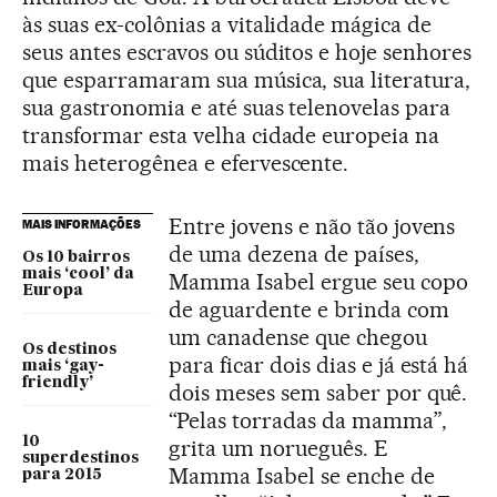
às suas ex-colônias a vitalidade mágica de
seus antes escravos ou súditos e hoje senhores
que esparramaram sua música, sua literatura,
sua gastronomia e até suas telenovelas para
transformar esta velha cidade europeia na
mais heterogênea e efervescente.
Entre jovens e não tão jovens
MAIS INFORMAÇÕES
de uma dezena de países,
Os 10 bairros
mais ‘cool’ da
Mamma Isabel ergue seu copo
Europa
de aguardente e brinda com
um canadense que chegou
Os destinos
para ficar dois dias e já está há
mais ‘gay-
friendly’
dois meses sem saber por quê.
“Pelas torradas da mamma”,
10
grita um norueguês. E
superdestinos
Mamma Isabel se enche de
para 2015