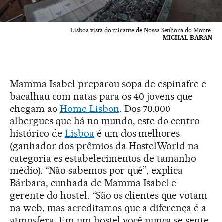
Lisboa vista do mirante de Nossa Senhora do Monte.
MICHAL BARAN
Mamma Isabel preparou sopa de espinafre e
bacalhau com natas para os 40 jovens que
chegam ao
Home Lisbon
. Dos 70.000
albergues que há no mundo, este do centro
histórico de
Lisboa
é um dos melhores
(ganhador dos prêmios da HostelWorld na
categoria es estabelecimentos de tamanho
médio). “Não sabemos por quê”, explica
Bárbara, cunhada de Mamma Isabel e
gerente do hostel. “São os clientes que votam
na web, mas acreditamos que a diferença é a
atmosfera. Em um hostel você nunca se sente