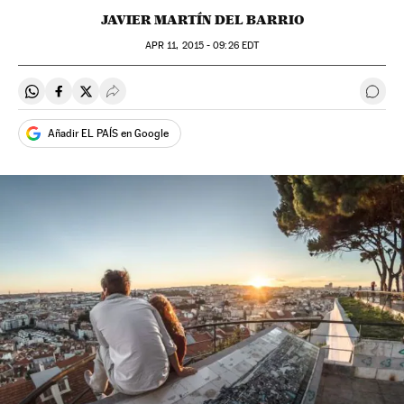
JAVIER MARTÍN DEL BARRIO
APR
11, 2015 - 09:26
EDT
Compartir en Whatsapp
Compartir en Facebook
Compartir en Twitter
Desplegar Redes Sociales
Come
Añadir EL PAÍS en Google