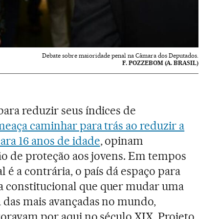
Debate sobre maioridade penal na Câmara dos Deputados.
F. POZZEBOM (A. BRASIL)
ara reduzir seus índices de
eaça caminhar para trás ao reduzir a
ara 16 anos de idade
, opinam
ção de proteção aos jovens. Em tempos
 é a contrária, o país dá espaço para
 constitucional que quer mudar uma
a das mais avançadas no mundo,
goravam por aqui no século XIX. Projeto,