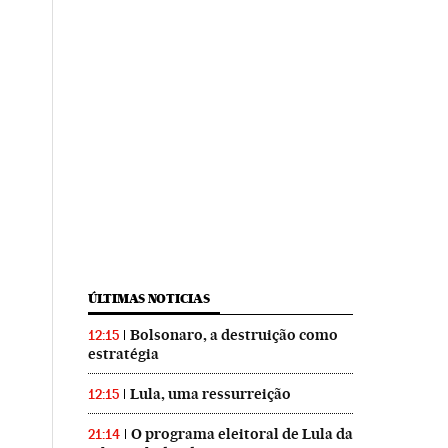
ÚLTIMAS NOTICIAS
Bolsonaro, a destruição como
12:15
estratégia
Lula, uma ressurreição
12:15
O programa eleitoral de Lula da
21:14