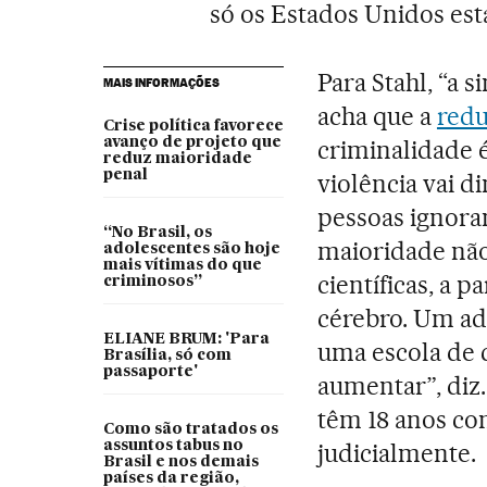
só os Estados Unidos est
Para Stahl, “a
MAIS INFORMAÇÕES
acha que a
redu
Crise política favorece
avanço de projeto que
criminalidade é
reduz maioridade
penal
violência vai d
pessoas ignora
“No Brasil, os
maioridade não 
adolescentes são hoje
mais vítimas do que
científicas, a 
criminosos”
cérebro. Um ado
ELIANE BRUM: 'Para
uma escola de 
Brasília, só com
passaporte'
aumentar”, diz
têm 18 anos c
Como são tratados os
assuntos tabus no
judicialmente.
Brasil e nos demais
países da região,