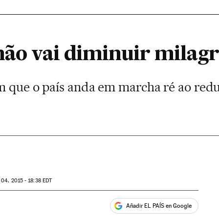
 não vai diminuir mila
am que o país anda em marcha ré ao red
04, 2015 - 18:38
EDT
Añadir EL PAÍS en Google
ales