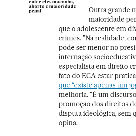
entre eles maconha,
aborto e maioridade
Outra grande m
penal
maioridade pena
que o adolescente em dív
crimes. "Na realidade, c
pode ser menor no pres
internação socioeducativ
especialista em direito c
fato do ECA estar prati
que “existe apenas um jo
melhoria. "É um discurso
promoção dos direitos d
disputa ideológica, sem 
opina.