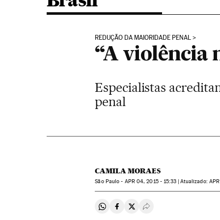
Brasil
REDUÇÃO DA MAIORIDADE PENAL
“A violência
Especialistas acredit
penal
CAMILA MORAES
São Paulo -
APR
04, 2015 - 15:33
atualizado:
APR
Compartir en Whatsapp
Compartir en Facebook
Compartir en Twitter
Desplegar Redes Soci