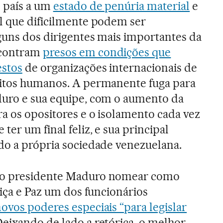
o país a um
estado de penúria material
e
al que dificilmente podem ser
lguns dos dirigentes mais importantes da
ncontram
presos em condições que
estos
de organizações internacionais de
eitos humanos. A permanente fuga para
duro e sua equipe, com o aumento da
a os opositores e o isolamento cada vez
ter um final feliz, e sua principal
ndo a própria sociedade venezuelana.
 o presidente Maduro nomear como
tiça e Paz um dos funcionários
ovos poderes especiais “para legislar
Deixando de lado a retórica, o melhor