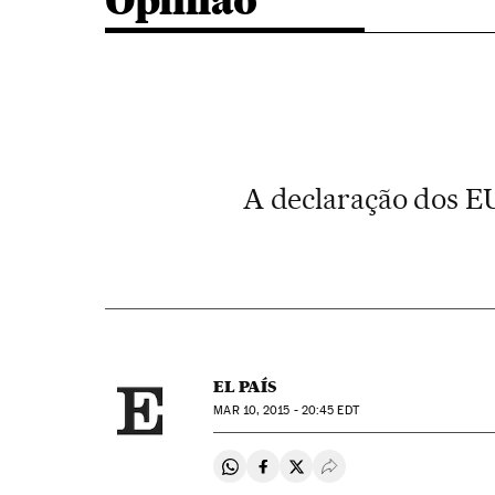
Opinião
A declaração dos EU
EL PAÍS
MAR
10, 2015 - 20:45
EDT
Compartir en Whatsapp
Compartir en Facebook
Compartir en Twitter
Desplegar Redes Soci