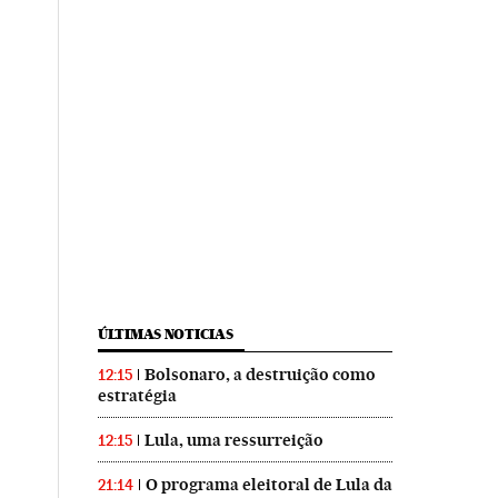
ÚLTIMAS NOTICIAS
Bolsonaro, a destruição como
12:15
estratégia
Lula, uma ressurreição
12:15
O programa eleitoral de Lula da
21:14