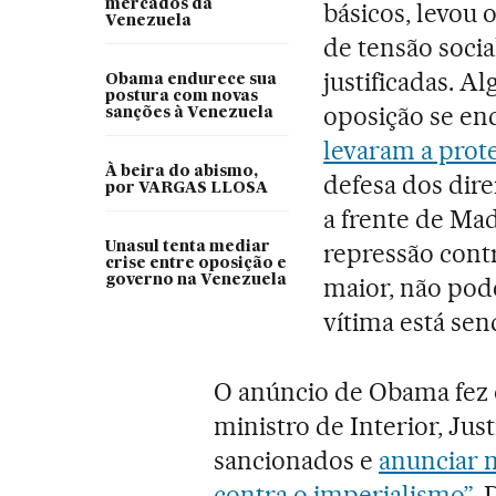
mercados da
básicos, levou 
Venezuela
de tensão soci
justificadas. A
Obama endurece sua
postura com novas
oposição se e
sanções à Venezuela
levaram a prot
À beira do abismo,
defesa dos dir
por VARGAS LLOSA
a frente de Ma
repressão contr
Unasul tenta mediar
crise entre oposição e
governo na Venezuela
maior, não pode 
vítima está se
O anúncio de Obama fez
ministro de Interior, Jus
sancionados e
anunciar n
contra o imperialismo”
. 