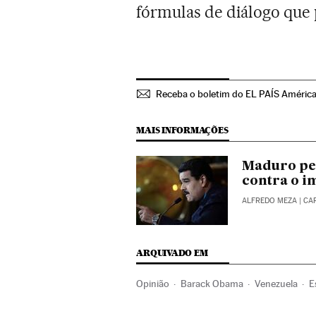
fórmulas de diálogo que
Receba o boletim do EL PAÍS Améric
MAIS INFORMAÇÕES
Maduro ped
contra o i
ALFREDO MEZA
| CA
ARQUIVADO EM
Opinião
Barack Obama
Venezuela
E
América do Sul
América
Relações exte