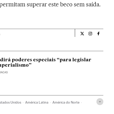
 permitam superar este beco sem saída.
a
Opiniao El País Br
Opiniao El Pa
Opiniao 
irá poderes especiais “para legislar
mperialismo”
RACAS
stados Unidos
América Latina
América do Norte
riores
Nicolás Maduro