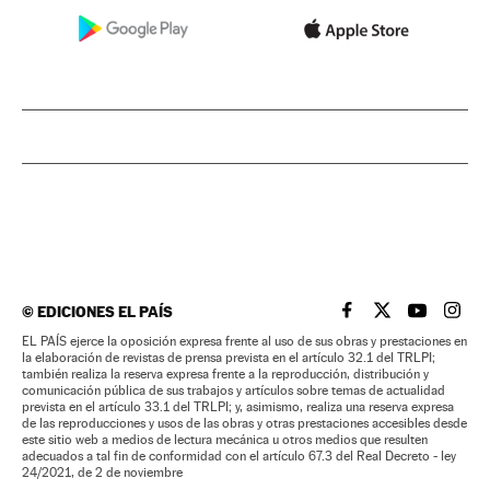
©
EDICIONES EL PAÍS
EL PAÍS BRASIL EN
EL PAÍS BRASI
EL PAÍS B
EL PA
EL PAÍS ejerce la oposición expresa frente al uso de sus obras y prestaciones en
la elaboración de revistas de prensa prevista en el artículo 32.1 del TRLPI;
también realiza la reserva expresa frente a la reproducción, distribución y
comunicación pública de sus trabajos y artículos sobre temas de actualidad
prevista en el artículo 33.1 del TRLPI; y, asimismo, realiza una reserva expresa
de las reproducciones y usos de las obras y otras prestaciones accesibles desde
este sitio web a medios de lectura mecánica u otros medios que resulten
adecuados a tal fin de conformidad con el artículo 67.3 del Real Decreto - ley
24/2021, de 2 de noviembre