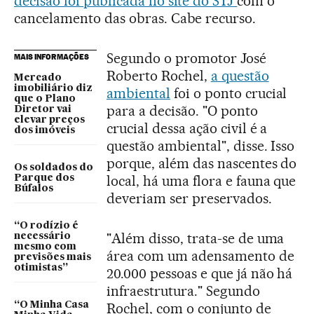
decisão foi publicada no site do STJ
com o
cancelamento das obras. Cabe recurso.
Segundo o promotor José
MAIS INFORMAÇÕES
Roberto Rochel,
a questão
Mercado
imobiliário diz
ambiental
foi o ponto crucial
que o Plano
para a decisão. "O ponto
Diretor vai
elevar preços
crucial dessa ação civil é a
dos imóveis
questão ambiental", disse. Isso
porque, além das nascentes do
Os soldados do
local, há uma flora e fauna que
Parque dos
Búfalos
deveriam ser preservados.
“O rodízio é
"Além disso, trata-se de uma
necessário
mesmo com
área com um adensamento de
previsões mais
otimistas”
20.000 pessoas e que já não há
infraestrutura." Segundo
“O Minha Casa
Rochel, com o conjunto de