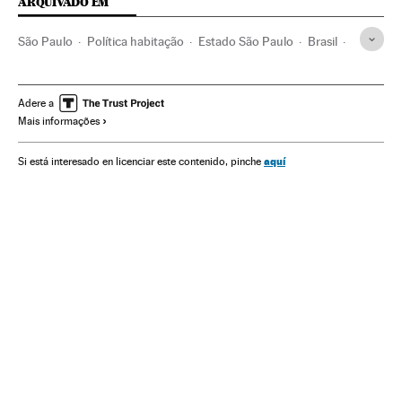
ARQUIVADO EM
São Paulo
Política habitação
Estado São Paulo
Brasil
Habitação
América do Sul
América Latina
América
Urbanismo
Meio ambiente
Adere a
Mais informações
aquí
Si está interesado en licenciar este contenido, pinche