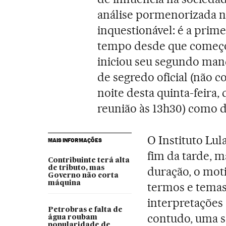
análise pormenorizada n
inquestionável: é a prime
tempo desde que começou
iniciou seu segundo mand
de segredo oficial (não c
noite desta quinta-feira
reunião às 13h30) como d
O Instituto Lul
MAIS INFORMAÇÕES
fim da tarde, 
Contribuinte terá alta
de tributo, mas
duração, o mot
Governo não corta
máquina
termos e temas 
interpretações
Petrobras e falta de
contudo, uma s
água roubam
popularidade de