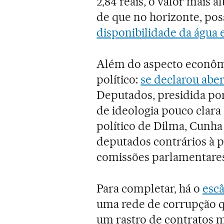
2,84 reais, o valor mais 
de que no horizonte, po
disponibilidade da água e
Além do aspecto econômi
político:
se declarou abe
Deputados, presidida po
de ideologia pouco clara
político de Dilma, Cunh
deputados contrários à 
comissões parlamentares 
Para completar, há o
escâ
uma rede de corrupção q
um rastro de contratos m