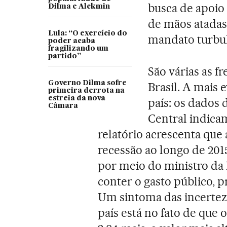
busca de apoio 
Dilma e Alckmin
de mãos atada
Lula: “O exercício do
mandato turbule
poder acaba
fragilizando um
partido”
São várias as f
Governo Dilma sofre
Brasil. A mais 
primeira derrota na
estreia da nova
país: os dados 
Câmara
Central indica
relatório acrescenta que 
recessão ao longo de 201
por meio do ministro da
conter o gasto público, p
Um sintoma das incertez
país está no fato de que o