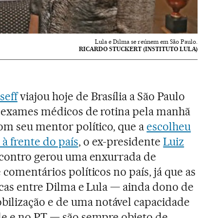
Lula e Dilma se reúnem em São Paulo.
RICARDO STUCKERT (INSTITUTO LULA)
seff
viajou hoje de Brasília a São Paulo
r exames médicos de rotina pela manhã
com seu mentor político, que a
escolheu
à frente do país
, o ex-presidente
Luiz
ncontro gerou uma enxurrada de
 comentários políticos no país, já que as
ticas entre Dilma e Lula — ainda dono de
ilização e de uma notável capacidade
de e no PT — são sempre objeto de