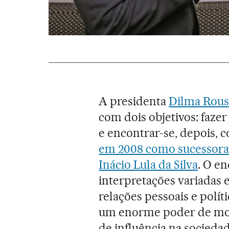
A presidenta
Dilma Rous
com dois objetivos: faze
e encontrar-se, depois, 
em 2008 como sucessora 
Inácio Lula da Silva
. O e
interpretações variadas e
relações pessoais e polí
um enorme poder de mob
de influência na socieda