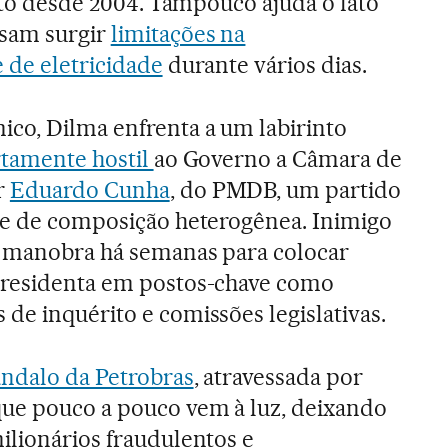
alto desde 2004. Tampouco ajuda o fato
ssam surgir
limitações na
 de eletricidade
durante vários dias.
co, Dilma enfrenta a um labirinto
rtamente hostil
ao Governo a Câmara de
r
Eduardo Cunha
, do PMDB, um partido
 e de composição heterogênea. Inimigo
a manobra há semanas para colocar
presidenta em postos-chave como
de inquérito e comissões legislativas.
ndalo da Petrobras
, atravessada por
ue pouco a pouco vem à luz, deixando
ilionários fraudulentos e