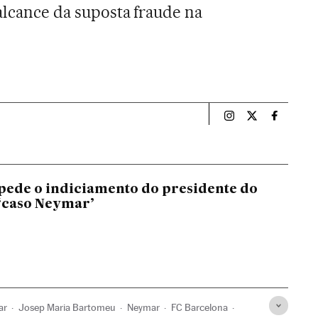
 alcance da suposta fraude na
Esportes El País B
Esportes El Pa
Esportes
ede o indiciamento do presidente do
‘caso Neymar’
ar
Josep Maria Bartomeu
Neymar
FC Barcelona