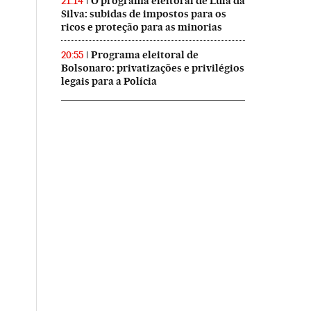
O programa eleitoral de Lula da
21:14
Silva: subidas de impostos para os
ricos e proteção para as minorias
Programa eleitoral de
20:55
Bolsonaro: privatizações e privilégios
legais para a Polícia