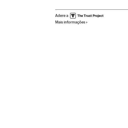
Contratos
Justiça esportiva
Casos judi
Adere a
Jogadores
Delitos fiscais
Esportistas
Mais informações