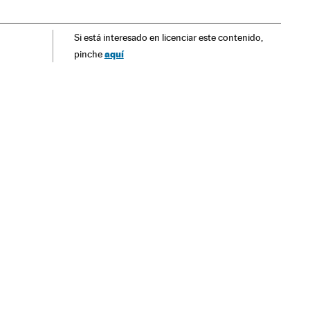
ciais
Gente
Fraude fiscal
Jogador futebol
Si está interesado en licenciar este contenido,
Futebol
Delitos
Esportes
Justiça
aquí
pinche