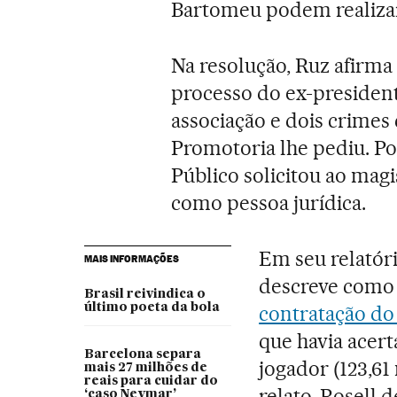
Bartomeu podem realiza
Na resolução, Ruz afirma
processo do ex-presiden
associação e dois crimes
Promotoria lhe pediu. Por 
Público solicitou ao mag
como pessoa jurídica.
Em seu relatóri
MAIS INFORMAÇÕES
descreve como 
Brasil reivindica o
último poeta da bola
contratação d
que havia acert
Barcelona separa
jogador (123,61
mais 27 milhões de
reais para cuidar do
relato, Rosell
‘caso Neymar’