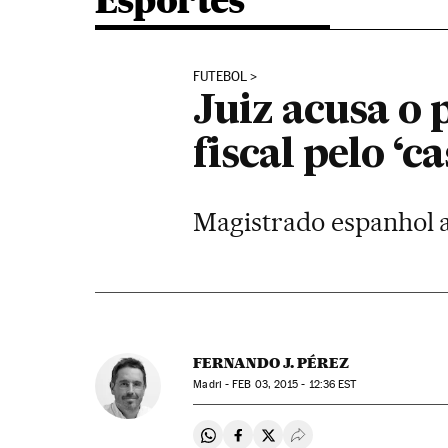
Esportes
FUTEBOL
Juiz acusa o 
fiscal pelo ‘
Magistrado espanhol a
FERNANDO J. PÉREZ
Madri -
FEB
03, 2015 - 12:36
EST
Compartir en Whatsapp
Compartir en Facebook
Compartir en Twitter
Desplegar Redes Soci