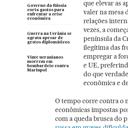
que elevar as 
Governo da Rússia
corta gastos para
valer na mesa d
enfrentar a crise
econômica
relações interna
vezes, a começa
Guerra na Ucrânia se
península da C
agrava apesar de
gestos diplomáticos
ilegítima das f
empregar a forç
Vinte ucranianos
morrem em
e UE, preferin
bombardeio contra
Mariupol
do que verdad
econômica e de
O tempo corre contra o 
econômicas impostas po
com a queda brusca do p
russa em graves dificuld