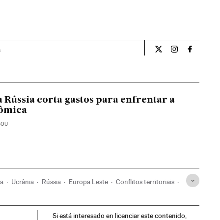
a
Opiniao El País Br
Opiniao El Pa
Opiniao 
 Rússia corta gastos para enfrentar a
nômica
COU
ia
Ucrânia
Rússia
Europa Leste
Conflitos territoriais
internacionais
Relações exteriores
Conflitos
Si está interesado en licenciar este contenido,