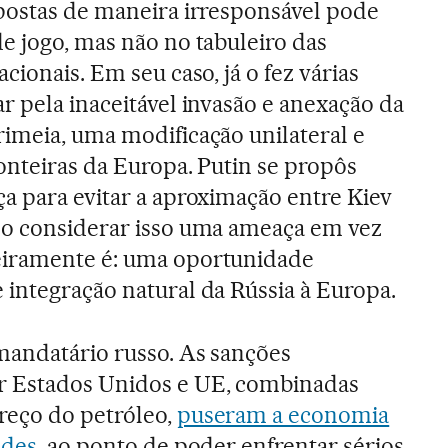
apostas de maneira irresponsável pode
e jogo, mas não no tabuleiro das
cionais. Em seu caso, já o fez várias
r pela inaceitável invasão e anexação da
rimeia, uma modificação unilateral e
ronteiras da Europa. Putin se propôs
a para evitar a aproximação entre Kiev
do considerar isso uma ameaça em vez
eiramente é: uma oportunidade
 integração natural da Rússia à Europa.
mandatário russo. As sanções
r Estados Unidos e UE, combinadas
reço do petróleo,
puseram a economia
ades
, ao ponto de poder enfrentar sérios