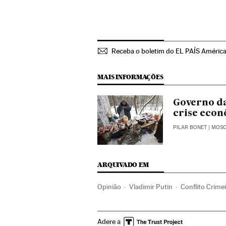
Receba o boletim do EL PAÍS Améric
MAIS INFORMAÇÕES
Governo da
crise eco
PILAR BONET
| MOS
ARQUIVADO EM
Opinião
Vladimir Putin
Conflito Crime
União Europeia
Europa
Organizações 
Adere a