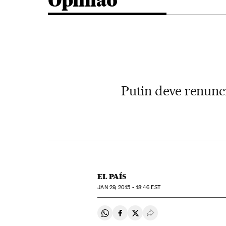
Opinião
Putin deve renunci
EL PAÍS
JAN
29, 2015 - 18:46
EST
Compartir en Whatsapp
Compartir en Facebook
Compartir en Twitter
Desplegar Redes Soci