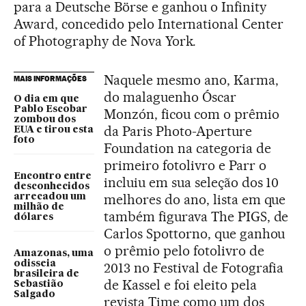
para a Deutsche Börse e ganhou o Infinity
Award, concedido pelo International Center
of Photography de Nova York.
Naquele mesmo ano, Karma,
MAIS INFORMAÇÕES
do malaguenho Óscar
O dia em que
Pablo Escobar
Monzón, ficou com o prêmio
zombou dos
da Paris Photo-Aperture
EUA e tirou esta
foto
Foundation na categoria de
primeiro fotolivro e Parr o
Encontro entre
incluiu em sua seleção dos 10
desconhecidos
melhores do ano, lista em que
arrecadou um
milhão de
também figurava The PIGS, de
dólares
Carlos Spottorno, que ganhou
o prêmio pelo fotolivro de
Amazonas, uma
odisseia
2013 no Festival de Fotografia
brasileira de
de Kassel e foi eleito pela
Sebastião
Salgado
revista Time como um dos