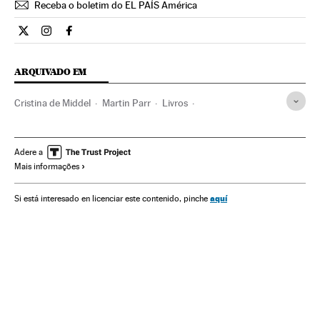
Receba o boletim do EL PAÍS América
Cultura El País Brasil en Twitter
Cultura El País Brasil en Instagram
Cultura El País Brasil en Facebook
ARQUIVADO EM
Cristina de Middel
Martin Parr
Livros
Instituições culturais
Cultura
Ricardo Cases
Fotógrafos
Fotografia
Artes plásticas
Arte
Adere a
Mais informações
aquí
Si está interesado en licenciar este contenido, pinche