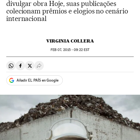
divulgar obra Hoje, suas publicações
colecionam prêmios e elogios no cenário
internacional
VIRGINIA COLLERA
FEB
07, 2015 - 09:22
EST
Compartir en Whatsapp
Compartir en Facebook
Compartir en Twitter
Desplegar Redes Sociales
Añadir EL PAÍS en Google