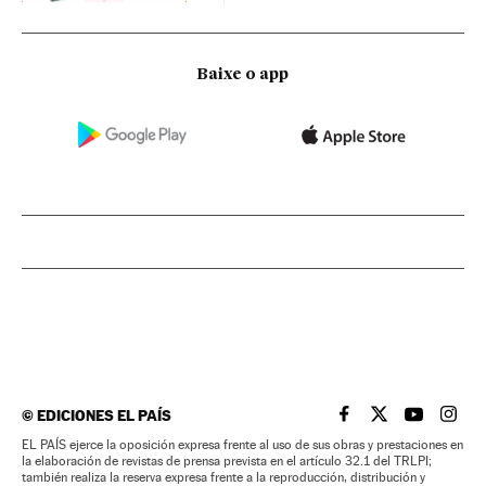
Baixe o app
©
EDICIONES EL PAÍS
EL PAÍS BRASIL EN
EL PAÍS BRASI
EL PAÍS B
EL PA
EL PAÍS ejerce la oposición expresa frente al uso de sus obras y prestaciones en
la elaboración de revistas de prensa prevista en el artículo 32.1 del TRLPI;
también realiza la reserva expresa frente a la reproducción, distribución y