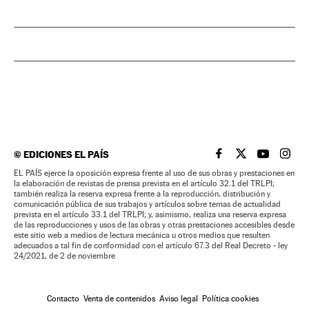
©
EDICIONES EL PAÍS
EL PAÍS BRASIL EN
EL PAÍS BRASI
EL PAÍS B
EL PA
EL PAÍS ejerce la oposición expresa frente al uso de sus obras y prestaciones en
la elaboración de revistas de prensa prevista en el artículo 32.1 del TRLPI;
también realiza la reserva expresa frente a la reproducción, distribución y
comunicación pública de sus trabajos y artículos sobre temas de actualidad
prevista en el artículo 33.1 del TRLPI; y, asimismo, realiza una reserva expresa
de las reproducciones y usos de las obras y otras prestaciones accesibles desde
este sitio web a medios de lectura mecánica u otros medios que resulten
adecuados a tal fin de conformidad con el artículo 67.3 del Real Decreto - ley
24/2021, de 2 de noviembre
Contacto
Venta de contenidos
Aviso legal
Política cookies