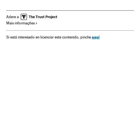
Agenda cultural
Agenda
América do Sul
América Latina
Eventos
América
Sociedade
Adere a
Mais informações
Festas populares
Festas
Folclore
Cultura tradicional
Cultura
A escolha da sexta
aquí
Si está interesado en licenciar este contenido, pinche