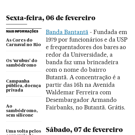
Sexta-feira, 06 de fevereiro
Banda Bantantã
- Fundada em
MAIS INFORMAÇÕES
1979 por funcionários e da USP
As Cores do
Carnaval no Rio
e frequentadores dos bares ao
redor da Universidade, a
banda faz uma brincadeira
Os ‘urubus’ do
sambódromo
com o nome do bairro
Butantã. A concentração é a
Campanha
partir das 16h na Avenida
pública, doença
privada
Waldemar Ferreira com
Desembargador Armando
Fairbanks, no Butantã. Grátis.
Ao
sambódromo,
sem silicone
Sábado, 07 de fevereiro
Uma volta pelos