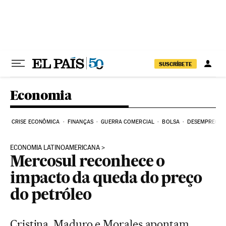
Pular para o conteúdo
SUSCRÍBETE
Economia
CRISE ECONÔMICA
FINANÇAS
GUERRA COMERCIAL
BOLSA
DESEMPREGO
ECONOMIA LATINOAMERICANA
Mercosul reconhece o
impacto da queda do preço
do petróleo
Cristina, Maduro e Morales apontam