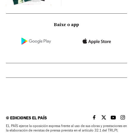
Baixe o app
©
EDICIONES EL PAÍS
EL PAÍS BRASIL EN
EL PAÍS BRASI
EL PAÍS B
EL PA
EL PAÍS ejerce la oposición expresa frente al uso de sus obras y prestaciones en
la elaboración de revistas de prensa prevista en el artículo 32.1 del TRLPI;