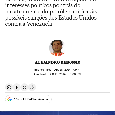
interesses políticos por trás do
barateamento do petróleo; críticas às
possíveis sanções dos Estados Unidos
contra a Venezuela
ALEJANDRO REBOSSIO
Buenos Aires -
DEC
18, 2014 - 09:47
atualizado:
DEC
18, 2014 - 10:00
EST
Compartir en Whatsapp
Compartir en Facebook
Compartir en Twitter
Desplegar Redes Sociales
Añadir EL PAÍS en Google