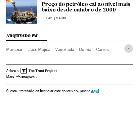
Preço do petróleo cai ao nível mais
baixo desde outubro de 2009
EL PAÍS
| MADRI
ARQUIVADO EM
Mercosul
José Mujica
Venezuela
Bolívia
Carros
Petróleo
Estados Unidos
Veículos
Combustíveis fósseis
América do Norte
América do Sul
Adere a
Mais informações
América Latina
Organizações internacionais
Combustíveis
América
Transporte
aquí
Si está interesado en licenciar este contenido, pinche
Relações exteriores
Energia não renovável
Fontes energia
Energia