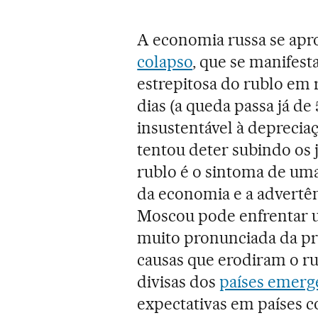
A economia russa se ap
colapso
, que se manifes
estrepitosa do rublo em 
dias (a queda passa já d
insustentável à depreci
tentou deter subindo os 
rublo é o sintoma de uma
da economia e a advertê
Moscou pode enfrentar u
muito pronunciada da pro
causas que erodiram o r
divisas dos
países emerg
expectativas em países c