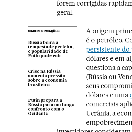
forem corrigidas rapid
geral.
A origem princ
MAIS INFORMAÇÕES
é o petróleo. C
Rússia beira a
tempestade perfeita,
persistente do 
e popularidade de
Putin pode cair
dólares e em a
questiona a ca
Crise na Rússia
(Rússia ou Vene
aumenta pressão
sobre a economia
seus compromis
brasileira
dólares e uma
Putin prepara a
comerciais apl
Rússia para um longo
confronto com o
Ucrânia, a eco
Ocidente
empobrecimento
investidores consideram