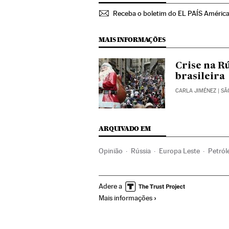
Receba o boletim do EL PAÍS Améric
MAIS INFORMAÇÕES
Crise na R
brasileira
CARLA JIMÉNEZ
| SÃ
ARQUIVADO EM
Opinião
Rússia
Europa Leste
Petról
Combustíveis fósseis
Economia
Europ
Adere a
Relações exteriores
Energia não renováv
Mais informações