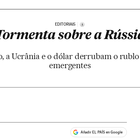
EDITORIAIS
i
Tormenta sobre a Rússi
, a Ucrânia e o dólar derrubam o rubl
emergentes
Añadir EL PAÍS en Google
ales