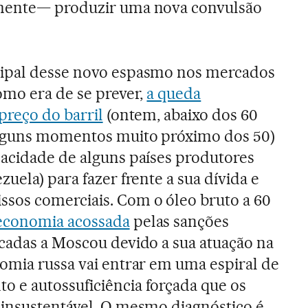
amente— produzir uma nova convulsão
ipal desse novo espasmo nos mercados
omo era de se prever,
a queda
preço do barril
(ontem, abaixo dos 60
lguns momentos muito próximo dos 50)
pacidade de alguns países produtores
zuela) para fazer frente a sua dívida e
sos comerciais. Com o óleo bruto a 60
economia acossada
pelas sanções
icadas a Moscou devido a sua atuação na
nomia russa vai entrar em uma espiral de
 e autossuficiência forçada que os
 insustentável. O mesmo diagnóstico é