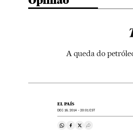
Opinião
A queda do petróleo
EL PAÍS
DEC
16, 2014 - 20:01
EST
Compartir en Whatsapp
Compartir en Facebook
Compartir en Twitter
Desplegar Redes Soci