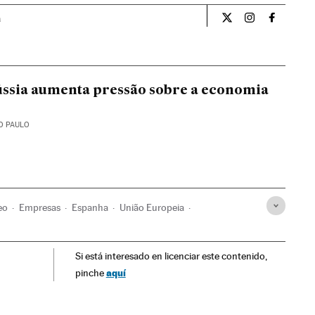
a
Opiniao El País Br
Opiniao El Pa
Opiniao 
ússia aumenta pressão sobre a economia
O PAULO
eo
Empresas
Espanha
União Europeia
a
Organizações internacionais
Combustíveis
Si está interesado en licenciar este contenido,
el
Finanças
Fontes energia
Energia
aquí
pinche