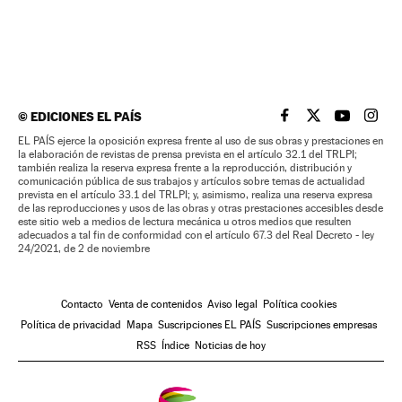
©
EDICIONES EL PAÍS
EL PAÍS BRASIL EN
EL PAÍS BRASI
EL PAÍS B
EL PA
EL PAÍS ejerce la oposición expresa frente al uso de sus obras y prestaciones en
la elaboración de revistas de prensa prevista en el artículo 32.1 del TRLPI;
también realiza la reserva expresa frente a la reproducción, distribución y
comunicación pública de sus trabajos y artículos sobre temas de actualidad
prevista en el artículo 33.1 del TRLPI; y, asimismo, realiza una reserva expresa
de las reproducciones y usos de las obras y otras prestaciones accesibles desde
este sitio web a medios de lectura mecánica u otros medios que resulten
adecuados a tal fin de conformidad con el artículo 67.3 del Real Decreto - ley
24/2021, de 2 de noviembre
Contacto
Venta de contenidos
Aviso legal
Política cookies
Política de privacidad
Mapa
Suscripciones EL PAÍS
Suscripciones empresas
RSS
Índice
Noticias de hoy