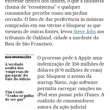
estivesse dentro dos limites, o que a indústria
chama de “ecossistema” e qualquer
consumidor percebe como um jardim
cercado. O fato de dar preferência às músicas
compradas em sua vitrine e bloquear as que
viessem de outras fontes, levou
Steve Jobs
aos
tribunais de Oakland, cidade a nordeste da
Baía de São Francisco.
O processo pede à Apple uma
MAIS INFORMAÇÕES
indenização de 350 milhões de
A verdade
oculta das
dólares (870 milhões de reais)
‘empresas de
por bloquear o acesso da
garagem’ do
Vale do Silício
startup Navio, cujo software
permitia carregar canções no
Tim Cook:
iPod sem passar pelo iTunes. A
“Tenho orgulho
coalizão de consumidores
de ser gay”
autora da ação judicial