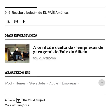
Receba o boletim do EL PAÍS América.
Economia El País Brasil en Twitter
Economia El País Brasil en Instagram
Economia El País Brasil en Facebook
MAIS INFORMAÇÕES
A verdade oculta das ‘empresas de
garagem’ do Vale do Silício
TOM C. AVENDAÑO
ARQUIVADO EM
iPod
iTunes
Steve Jobs
Apple
Empresas
Tecnologia
Economia
Ciência
Justiça
Adere a
Mais informações