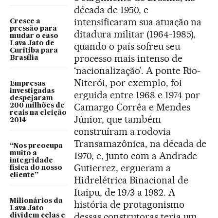
década de 1950, e
intensificaram sua atuação na
Cresce a
pressão para
ditadura militar (1964-1985),
mudar o caso
Lava Jato de
quando o país sofreu seu
Curitiba para
processo mais intenso de
Brasília
‘nacionalização’. A ponte Rio-
Niterói, por exemplo, foi
Empresas
investigadas
erguida entre 1968 e 1974 por
despejaram
Camargo Corrêa e Mendes
200 milhões de
reais na eleição
Júnior, que também
2014
construíram a rodovia
Transamazônica, na década de
“Nos preocupa
muito a
1970, e, junto com a Andrade
integridade
Gutierrez, ergueram a
física do nosso
cliente”
Hidrelétrica Binacional de
Itaipu, de 1973 a 1982. A
Milionários da
história de protagonismo
Lava Jato
dessas construtoras teria um
dividem celas e