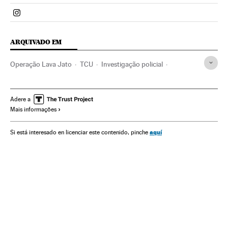
Politica El País Brasil en Instagram
ARQUIVADO EM
Operação Lava Jato
TCU
Investigação policial
Caso Petrobras
Escândalos políticos
Polícia Federal
Financiamento ilegal
Petrobras
Lavagem dinheiro
Adere a
Mais informações
Financiamento partidos
Dinheiro negro
Corrupção política
Corrupção
Polícia
Brasil
aquí
Si está interesado en licenciar este contenido, pinche
Partidos políticos
Delitos fiscais
Força segurança
América Latina
América do Sul
Delitos
Empresas
América
Justiça
Política