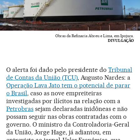
Obras da Refinaria Abreu e Lima, em Ipojuca.
DIVULGAÇÃO
O alerta foi dado pelo presidente do
Tribunal
de Contas da União (TCU)
, Augusto Nardes: a
Operação Lava Jato tem o potencial de parar
o Brasil
, caso as nove empreiteiras
investigadas por ilícitos na relação com a
Petrobras
sejam declaradas inidôneas e não
possam seguir nas obras contratadas com o
governo. O ministro da Controladoria-Geral
da União, Jorge Hage, já adiantou, em
entrevista ao jornal
Valor Econômico
, que