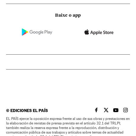
Baixe o app
©
EDICIONES EL PAÍS
EL PAÍS BRASIL EN
EL PAÍS BRASI
EL PAÍS B
EL PA
EL PAÍS ejerce la oposición expresa frente al uso de sus obras y prestaciones en
la elaboración de revistas de prensa prevista en el artículo 32.1 del TRLPI;
también realiza la reserva expresa frente a la reproducción, distribución y
comunicación pública de sus trabajos y artículos sobre temas de actualidad