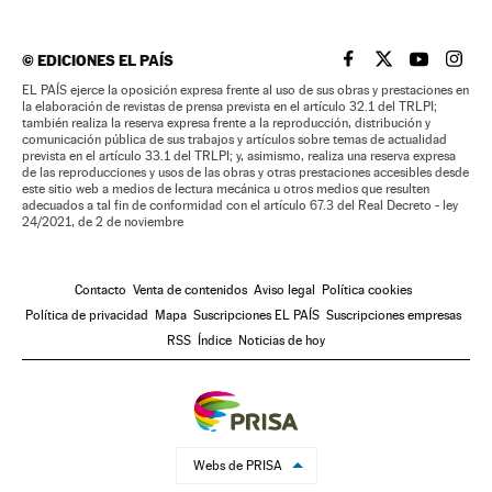
©
EDICIONES EL PAÍS
EL PAÍS BRASIL EN
EL PAÍS BRASI
EL PAÍS B
EL PA
EL PAÍS ejerce la oposición expresa frente al uso de sus obras y prestaciones en
la elaboración de revistas de prensa prevista en el artículo 32.1 del TRLPI;
también realiza la reserva expresa frente a la reproducción, distribución y
comunicación pública de sus trabajos y artículos sobre temas de actualidad
prevista en el artículo 33.1 del TRLPI; y, asimismo, realiza una reserva expresa
de las reproducciones y usos de las obras y otras prestaciones accesibles desde
este sitio web a medios de lectura mecánica u otros medios que resulten
adecuados a tal fin de conformidad con el artículo 67.3 del Real Decreto - ley
24/2021, de 2 de noviembre
Contacto
Venta de contenidos
Aviso legal
Política cookies
Política de privacidad
Mapa
Suscripciones EL PAÍS
Suscripciones empresas
RSS
Índice
Noticias de hoy
Webs de PRISA