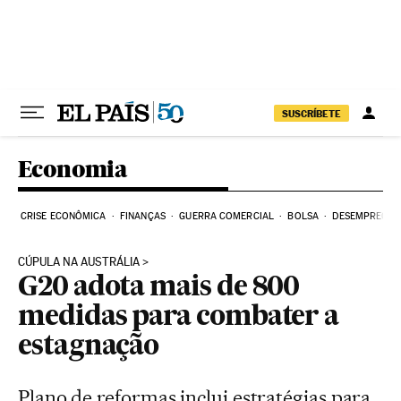
Pular para o conteúdo
SUSCRÍBETE
Economia
CRISE ECONÔMICA
FINANÇAS
GUERRA COMERCIAL
BOLSA
DESEMPREGO
CÚPULA NA AUSTRÁLIA
G20 adota mais de 800
medidas para combater a
estagnação
Plano de reformas inclui estratégias para