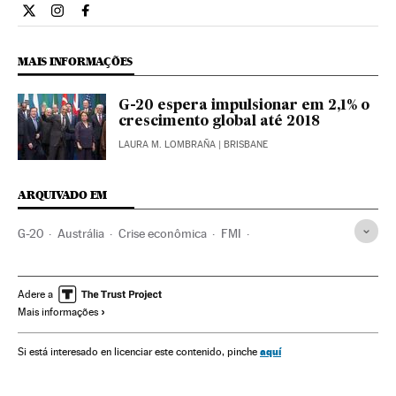
Economia El País Brasil en Twitter
Economia El País Brasil en Instagram
Economia El País Brasil en Facebook
MAIS INFORMAÇÕES
G-20 espera impulsionar em 2,1% o
crescimento global até 2018
LAURA M. LOMBRAÑA
| BRISBANE
ARQUIVADO EM
G-20
Austrália
Crise econômica
FMI
Recessão econômica
Relações internacionais
Oceania
Conjuntura econômica
Espanha
Adere a
Mais informações
Organizações internacionais
Economia
Relações exteriores
aquí
Si está interesado en licenciar este contenido, pinche