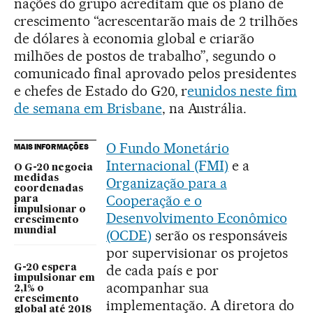
nações do grupo acreditam que os plano de
crescimento “acrescentarão mais de 2 trilhões
de dólares à economia global e criarão
milhões de postos de trabalho”, segundo o
comunicado final aprovado pelos presidentes
e chefes de Estado do G20, r
eunidos neste fim
de semana em Brisbane
, na Austrália.
O Fundo Monetário
MAIS INFORMAÇÕES
Internacional (FMI)
e a
O G-20 negocia
medidas
Organização para a
coordenadas
Cooperação e o
para
impulsionar o
Desenvolvimento Econômico
crescimento
mundial
(OCDE)
serão os responsáveis
por supervisionar os projetos
de cada país e por
G-20 espera
impulsionar em
acompanhar sua
2,1% o
crescimento
implementação. A diretora do
global até 2018