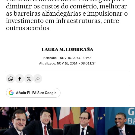
diminuir os custos do comércio, melhorar
as barreiras alfandegárias e impulsionar o
investimento em infraestruturas, entre
outros acordos
LAURA M. LOMBRAÑA
Brisbane -
NOV
16, 2014 - 07:13
atualizado:
NOV
16, 2014 - 08:01
EST
Compartir en Whatsapp
Compartir en Facebook
Compartir en Twitter
Desplegar Redes Sociales
Añadir EL PAÍS en Google