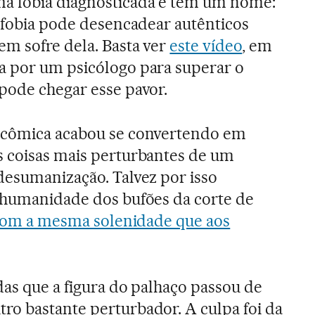
a fobia diagnosticada e tem um nome:
e fobia pode desencadear autênticos
m sofre dela. Basta ver
este vídeo
, em
a por um psicólogo para superar o
pode chegar esse pavor.
 cômica acabou se convertendo em
s coisas mais perturbantes de um
desumanização. Talvez por isso
a humanidade dos bufões da corte de
 com a mesma solenidade que aos
das que a figura do palhaço passou de
o bastante perturbador. A culpa foi da