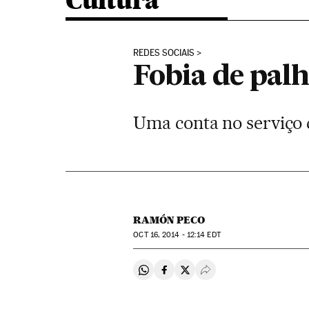
Cultura
REDES SOCIAIS
Fobia de pal
Uma conta no serviço 
RAMÓN PECO
OCT
16, 2014 - 12:14
EDT
Compartir en Whatsapp
Compartir en Facebook
Compartir en Twitter
Desplegar Redes Soci