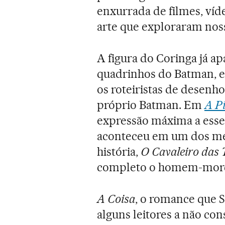
enxurrada de filmes, víde
arte que exploraram noss
A figura do Coringa já a
quadrinhos do Batman, em
os roteiristas de desenh
próprio Batman. Em
A P
expressão máxima a ess
aconteceu em um dos mel
história,
O Cavaleiro das 
completo o homem-mor
A Coisa
, o romance que 
alguns leitores a não con