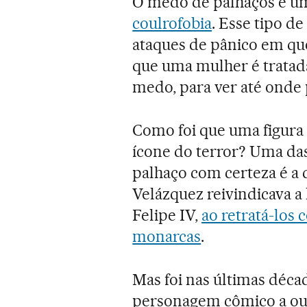
O medo de palhaços é um
coulrofobia
. Esse tipo d
ataques de pânico em que
que uma mulher é tratad
medo, para ver até onde 
Como foi que uma figura
ícone do terror? Uma da
palhaço com certeza é a 
Velázquez reivindicava 
Felipe IV,
ao retratá-los
monarcas
.
Mas foi nas últimas déca
personagem cômico a outr