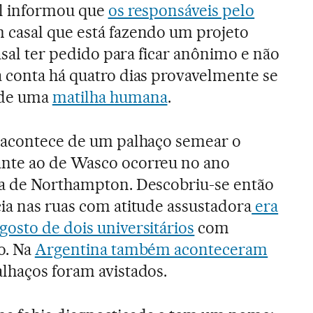
al informou que
os responsáveis pelo
 casal que está fazendo um projeto
casal ter pedido para ficar anônimo e não
 conta há quatro dias provavelmente se
 de uma
matilha humana
.
e acontece de um palhaço semear o
nte ao de Wasco ocorreu no ano
sa de Northampton. Descobriu-se então
ia nas ruas com atitude assustadora
era
osto de dois universitários
com
o. Na
Argentina também aconteceram
lhaços foram avistados.