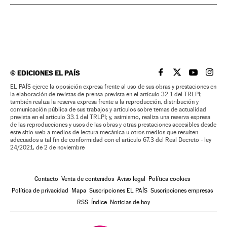
©
EDICIONES EL PAÍS
EL PAÍS BRASIL EN
EL PAÍS BRASI
EL PAÍS B
EL PA
EL PAÍS ejerce la oposición expresa frente al uso de sus obras y prestaciones en
la elaboración de revistas de prensa prevista en el artículo 32.1 del TRLPI;
también realiza la reserva expresa frente a la reproducción, distribución y
comunicación pública de sus trabajos y artículos sobre temas de actualidad
prevista en el artículo 33.1 del TRLPI; y, asimismo, realiza una reserva expresa
de las reproducciones y usos de las obras y otras prestaciones accesibles desde
este sitio web a medios de lectura mecánica u otros medios que resulten
adecuados a tal fin de conformidad con el artículo 67.3 del Real Decreto - ley
24/2021, de 2 de noviembre
Contacto
Venta de contenidos
Aviso legal
Política cookies
Política de privacidad
Mapa
Suscripciones EL PAÍS
Suscripciones empresas
RSS
Índice
Noticias de hoy