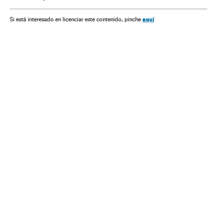
Conjuntura econômica
Economia
Europa Central
Europa
aquí
Si está interesado en licenciar este contenido, pinche