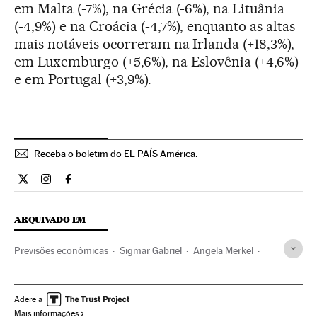
em Malta (-7%), na Grécia (-6%), na Lituânia
(-4,9%) e na Croácia (-4,7%), enquanto as altas
mais notáveis ocorreram na Irlanda (+18,3%),
em Luxemburgo (+5,6%), na Eslovênia (+4,6%)
e em Portugal (+3,9%).
Receba o boletim do EL PAÍS América.
Economia El País Brasil en Twitter
Economia El País Brasil en Instagram
Economia El País Brasil en Facebook
ARQUIVADO EM
Previsões econômicas
Sigmar Gabriel
Angela Merkel
PIB
Alemanha
Indicadores econômicos
Recessão econômica
Política econômica
Adere a
Mais informações