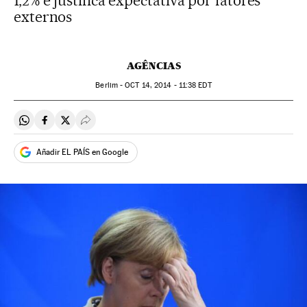
1,2% e justifica expectativa por fatores
externos
AGÊNCIAS
Berlim -
OCT
14, 2014 - 11:38
EDT
Compartir en Whatsapp
Compartir en Facebook
Compartir en Twitter
Desplegar Redes Sociales
Añadir EL PAÍS en Google