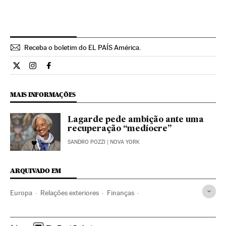
Receba o boletim do EL PAÍS América.
Economia El País Brasil en Twitter
Economia El País Brasil en Instagram
Economia El País Brasil en Facebook
MAIS INFORMAÇÕES
Lagarde pede ambição ante uma
recuperação “medíocre”
SANDRO POZZI
| NOVA YORK
ARQUIVADO EM
Europa
Relações exteriores
Finanças
Christine Lagarde
Crise econômica
FMI
Recessão econômica
Conjuntura econômica
Empresas