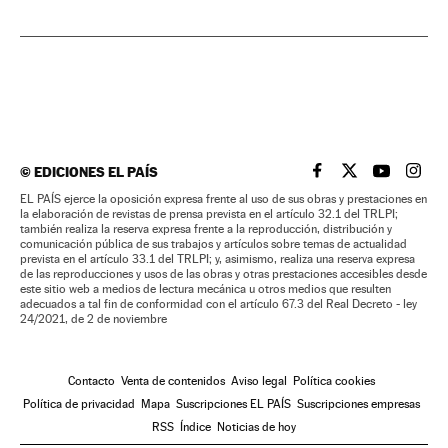
©
EDICIONES EL PAÍS
EL PAÍS BRASIL EN
EL PAÍS BRASI
EL PAÍS B
EL PA
EL PAÍS ejerce la oposición expresa frente al uso de sus obras y prestaciones en
la elaboración de revistas de prensa prevista en el artículo 32.1 del TRLPI;
también realiza la reserva expresa frente a la reproducción, distribución y
comunicación pública de sus trabajos y artículos sobre temas de actualidad
prevista en el artículo 33.1 del TRLPI; y, asimismo, realiza una reserva expresa
de las reproducciones y usos de las obras y otras prestaciones accesibles desde
este sitio web a medios de lectura mecánica u otros medios que resulten
adecuados a tal fin de conformidad con el artículo 67.3 del Real Decreto - ley
24/2021, de 2 de noviembre
Contacto
Venta de contenidos
Aviso legal
Política cookies
Política de privacidad
Mapa
Suscripciones EL PAÍS
Suscripciones empresas
RSS
Índice
Noticias de hoy