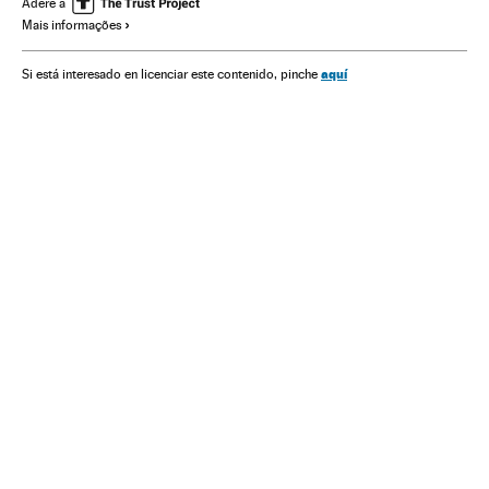
Adere a
Mais informações
UE
Economia
Organizações internacionais
aquí
Si está interesado en licenciar este contenido, pinche