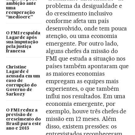
ambição ante
problema da desigualdade e
uma
do crescimento inclusivo
recuperação
“medíocre”
conforme afeta um país
desenvolvido, onde tem pouca
O FMI respalda
atenção, ou uma economia
Lagarde após
emergente. Por outro lado,
sua imputação
pela justiça
alguns chefes da missão do
francesa
FMI que estuda a situação nos
países também apontaram que
Christine
Lagarde é
as maiores economias
acusada em um
empregam as equipes mais
caso de
corrupção do
experientes, o que também
Governo de
Sarkozy
influi nos resultados. Em uma
economia emergente, por
exemplo, houve três chefes de
O FMI reduz a
previsão de
missão em 12 meses. Além
crescimento do
Brasil para este
disso, existem pressões: os
ano e 2015
entrevistados reconheceram