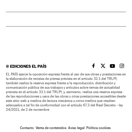
©
EDICIONES EL PAÍS
EL PAÍS BRASIL EN
EL PAÍS BRASI
EL PAÍS B
EL PA
EL PAÍS ejerce la oposición expresa frente al uso de sus obras y prestaciones en
la elaboración de revistas de prensa prevista en el artículo 32.1 del TRLPI;
también realiza la reserva expresa frente a la reproducción, distribución y
comunicación pública de sus trabajos y artículos sobre temas de actualidad
prevista en el artículo 33.1 del TRLPI; y, asimismo, realiza una reserva expresa
de las reproducciones y usos de las obras y otras prestaciones accesibles desde
este sitio web a medios de lectura mecánica u otros medios que resulten
adecuados a tal fin de conformidad con el artículo 67.3 del Real Decreto - ley
24/2021, de 2 de noviembre
Contacto
Venta de contenidos
Aviso legal
Política cookies