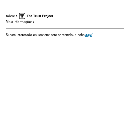
Estado São Paulo
Universidade
Estudantes
Brasil
Educação superior
Comunidade educativa
Adere a
Mais informações
América do Sul
América Latina
Sistema educativo
América
Educação
Radiografia de um país
aquí
Si está interesado en licenciar este contenido, pinche