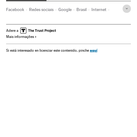
Facebook
Redes sociais
Google
Brasil
Internet
Empresas
Tecnologia
América do Sul
América Latina
Economia
América
Telecomunicações
Adere a
Mais informações
Comunicações
Ciência
aquí
Si está interesado en licenciar este contenido, pinche