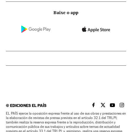
Baixe o app
©
EDICIONES EL PAÍS
EL PAÍS BRASIL EN
EL PAÍS BRASI
EL PAÍS B
EL PA
EL PAÍS ejerce la oposición expresa frente al uso de sus obras y prestaciones en
la elaboración de revistas de prensa prevista en el artículo 32.1 del TRLPI;
también realiza la reserva expresa frente a la reproducción, distribución y
comunicación pública de sus trabajos y artículos sobre temas de actualidad
prevista en el artículo 33.1 del TRLPI; y, asimismo, realiza una reserva expresa