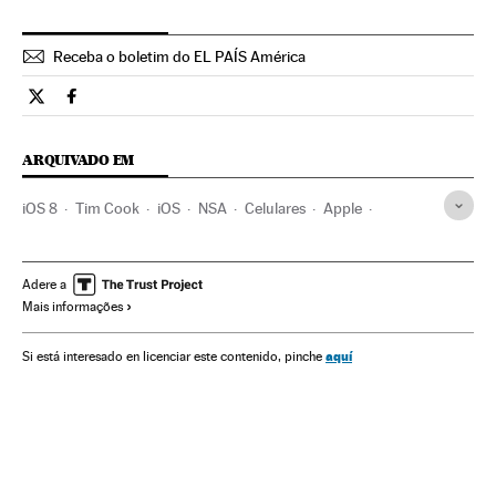
Receba o boletim do EL PAÍS América
Tecnologia El País Brasil en Twitter
Tecnologia El País Brasil en Facebook
ARQUIVADO EM
iOS 8
Tim Cook
iOS
NSA
Celulares
Apple
Serviços inteligência
Departamento Defesa EUA
Privacidade internet
Sistemas operacionais
Adere a
Mais informações
Segurança nacional
Espionagem
Programas informáticos
Empresas
Tecnologia
aquí
Si está interesado en licenciar este contenido, pinche
Força segurança
Internet
Informática
Economia
Defesa
Política
Indústria
Ciência
Justiça
Comunicações