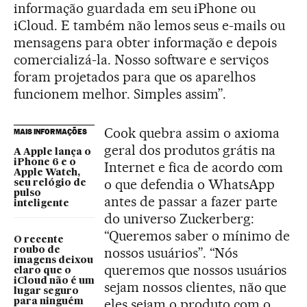
informação guardada em seu iPhone ou
iCloud. E também não lemos seus e-mails ou
mensagens para obter informação e depois
comercializá-la. Nosso software e serviços
foram projetados para que os aparelhos
funcionem melhor. Simples assim”.
Cook quebra assim o axioma
MAIS INFORMAÇÕES
geral dos produtos grátis na
A Apple lança o
iPhone 6 e o
Internet e fica de acordo com
Apple Watch,
o que defendia o WhatsApp
seu relógio de
pulso
antes de passar a fazer parte
inteligente
do universo Zuckerberg:
“Queremos saber o mínimo de
O recente
nossos usuários”. “Nós
roubo de
imagens deixou
queremos que nossos usuários
claro que o
iCloud não é um
sejam nossos clientes, não que
lugar seguro
eles sejam o produto com o
para ninguém