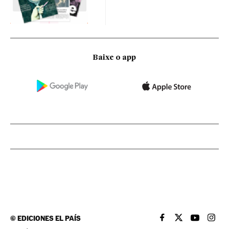
Baixe o app
©
EDICIONES EL PAÍS
EL PAÍS BRASIL EN
EL PAÍS BRASI
EL PAÍS B
EL PA