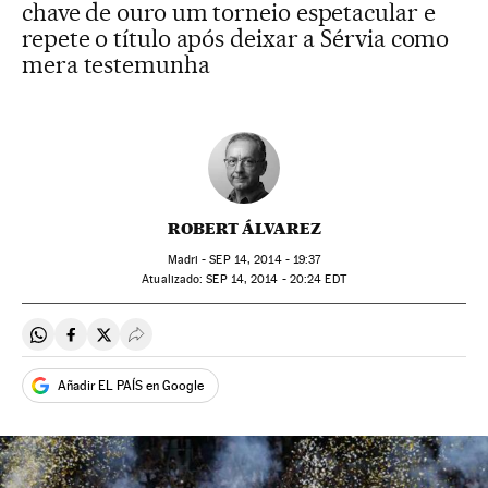
chave de ouro um torneio espetacular e
repete o título após deixar a Sérvia como
mera testemunha
ROBERT ÁLVAREZ
Madri -
SEP
14, 2014 - 19:37
atualizado:
SEP
14, 2014 - 20:24
EDT
Compartir en Whatsapp
Compartir en Facebook
Compartir en Twitter
Desplegar Redes Sociales
Añadir EL PAÍS en Google