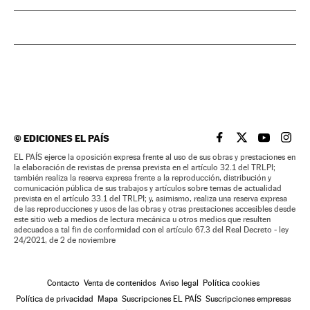
©
EDICIONES EL PAÍS
EL PAÍS BRASIL EN
EL PAÍS BRASI
EL PAÍS B
EL PA
EL PAÍS ejerce la oposición expresa frente al uso de sus obras y prestaciones en
la elaboración de revistas de prensa prevista en el artículo 32.1 del TRLPI;
también realiza la reserva expresa frente a la reproducción, distribución y
comunicación pública de sus trabajos y artículos sobre temas de actualidad
prevista en el artículo 33.1 del TRLPI; y, asimismo, realiza una reserva expresa
de las reproducciones y usos de las obras y otras prestaciones accesibles desde
este sitio web a medios de lectura mecánica u otros medios que resulten
adecuados a tal fin de conformidad con el artículo 67.3 del Real Decreto - ley
24/2021, de 2 de noviembre
Contacto
Venta de contenidos
Aviso legal
Política cookies
Política de privacidad
Mapa
Suscripciones EL PAÍS
Suscripciones empresas