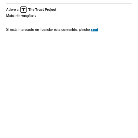
Seleções esportivas
Basquete
Competições
Esportes
Adere a
Mais informações
aquí
Si está interesado en licenciar este contenido, pinche