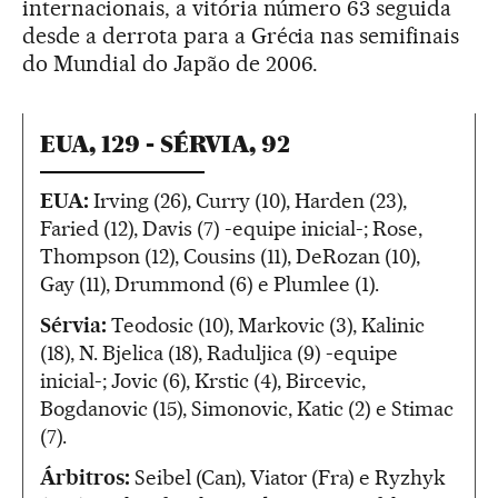
internacionais, a vitória número 63 seguida
desde a derrota para a Grécia nas semifinais
do Mundial do Japão de 2006.
EUA, 129 - SÉRVIA, 92
EUA:
Irving (26), Curry (10), Harden (23),
Faried (12), Davis (7) -equipe inicial-; Rose,
Thompson (12), Cousins (11), DeRozan (10),
Gay (11), Drummond (6) e Plumlee (1).
Sérvia:
Teodosic (10), Markovic (3), Kalinic
(18), N. Bjelica (18), Raduljica (9) -equipe
inicial-; Jovic (6), Krstic (4), Bircevic,
Bogdanovic (15), Simonovic, Katic (2) e Stimac
(7).
Árbitros:
Seibel (Can), Viator (Fra) e Ryzhyk