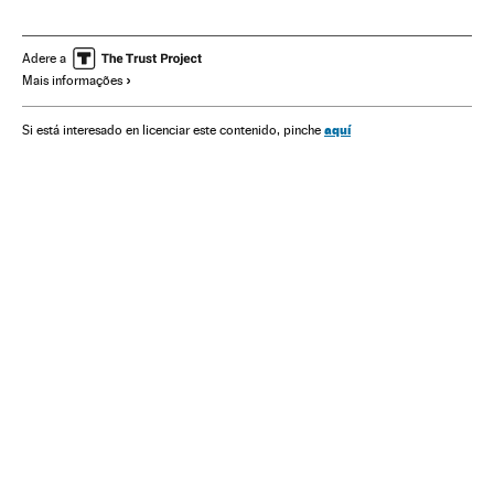
Espanha
América
Sociedade
Delitos contra saúde pública
Adere a
Mais informações
aquí
Si está interesado en licenciar este contenido, pinche