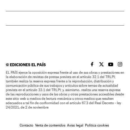
©
EDICIONES EL PAÍS
EL PAÍS BRASIL EN
EL PAÍS BRASI
EL PAÍS B
EL PA
EL PAÍS ejerce la oposición expresa frente al uso de sus obras y prestaciones en
la elaboración de revistas de prensa prevista en el artículo 32.1 del TRLPI;
también realiza la reserva expresa frente a la reproducción, distribución y
comunicación pública de sus trabajos y artículos sobre temas de actualidad
prevista en el artículo 33.1 del TRLPI; y, asimismo, realiza una reserva expresa
de las reproducciones y usos de las obras y otras prestaciones accesibles desde
este sitio web a medios de lectura mecánica u otros medios que resulten
adecuados a tal fin de conformidad con el artículo 67.3 del Real Decreto - ley
24/2021, de 2 de noviembre
Contacto
Venta de contenidos
Aviso legal
Política cookies