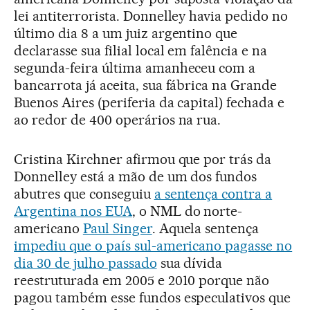
lei antiterrorista. Donnelley havia pedido no
último dia 8 a um juiz argentino que
declarasse sua filial local em falência e na
segunda-feira última amanheceu com a
bancarrota já aceita, sua fábrica na Grande
Buenos Aires (periferia da capital) fechada e
ao redor de 400 operários na rua.
Cristina Kirchner afirmou que por trás da
Donnelley está a mão de um dos fundos
abutres que conseguiu
a sentença contra a
Argentina nos EUA
, o NML do norte-
americano
Paul Singer
. Aquela sentença
impediu que o país sul-americano pagasse no
dia 30 de julho passado
sua dívida
reestruturada em 2005 e 2010 porque não
pagou também esse fundos especulativos que