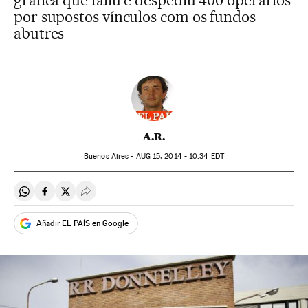
gráfica que faliu e despediu 400 operários
por supostos vínculos com os fundos
abutres
A.R.
Buenos Aires -
AUG
15, 2014 - 10:34
EDT
Compartir en Whatsapp
Compartir en Facebook
Compartir en Twitter
Desplegar Redes Sociales
Añadir EL PAÍS en Google