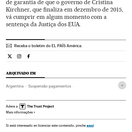
de garantia de que o governo de Cristina
Kirchner, que finaliza em dezembro de 2015,
vá cumprir em algum momento com a
sentença da Justiça dos EUA.
Receba o boletim do EL PAÍS América.
Economia El País Brasil en Twitter
Economia El País Brasil en Instagram
Economia El País Brasil en Facebook
ARQUIVADO EM
Argentina
Suspensão pagamentos
Recessão econômica
Conjuntura econômica
América do Sul
América Latina
Empresas
América
Adere a
Mais informações
Economia
aquí
Si está interesado en licenciar este contenido, pinche