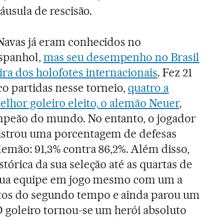
láusula de rescisão.
 Navas já eram conhecidos no
spanhol,
mas seu desempenho no Brasil
ra dos holofotes internacionais
. Fez 21
o partidas nesse torneio,
quatro a
lhor goleiro eleito, o alemão Neuer
,
peão do mundo. No entanto, o jogador
istrou uma porcentagem de defesas
lemão: 91,3% contra 86,2%. Além disso,
tórica da sua seleção até as quartas de
a sua equipe em jogo mesmo com um a
tos do segundo tempo e ainda parou um
O goleiro tornou-se um herói absoluto