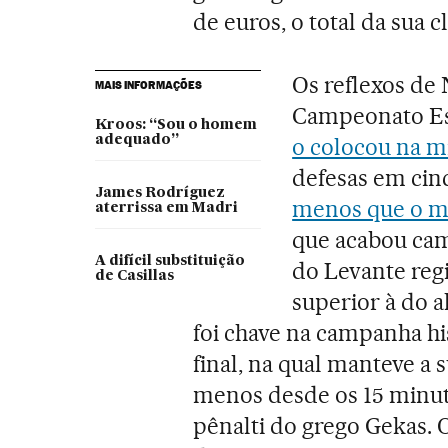
de euros, o total da sua c
Os reflexos de
MAIS INFORMAÇÕES
Campeonato E
Kroos: “Sou o homem
adequado”
o colocou na mi
defesas em cinc
James Rodríguez
menos que o me
aterrissa em Madri
que acabou cam
A difícil substituição
do Levante reg
de Casillas
superior à do a
foi chave na campanha his
final, na qual manteve 
menos desde os 15 minu
pênalti do grego Gekas. 