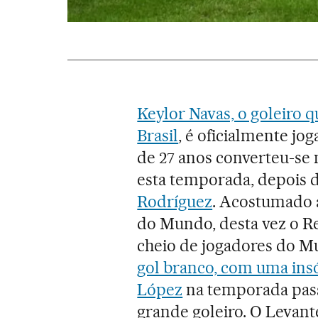
Keylor Navas, o goleiro 
Brasil
, é oficialmente jo
de 27 anos converteu-se 
esta temporada, depois 
Rodríguez
. Acostumado 
do Mundo, desta vez o Re
cheio de jogadores do 
gol branco, com uma insól
López
na temporada pass
grande goleiro. O Levante