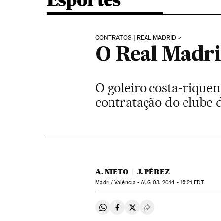
Esportes
CONTRATOS | REAL MADRID
O Real Madri
O goleiro costa-rique
contratação do clube 
A. NIETO
J. PÉREZ
Madri / Valência -
AUG
03, 2014 - 15:21
EDT
Compartir en Whatsapp
Compartir en Facebook
Compartir en Twitter
Desplegar Redes Soci