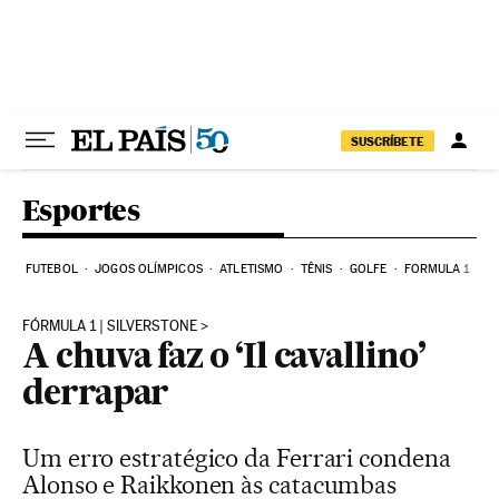
Pular para o conteúdo
SUSCRÍBETE
Esportes
FUTEBOL
JOGOS OLÍMPICOS
ATLETISMO
TÊNIS
GOLFE
FORMULA 1
FÓRMULA 1 | SILVERSTONE
A chuva faz o ‘Il cavallino’
derrapar
Um erro estratégico da Ferrari condena
Alonso e Raikkonen às catacumbas