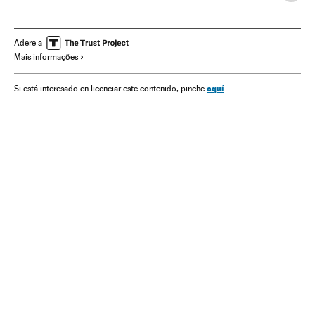
Fernando Alonso
Kimi Raikkonen
Campeonato mundial
Competições
Scuderia Ferrari
Adere a
Mais informações
Escuderías
Times esportes
Temporada 2014 Fórmula 1
Fórmula 1
Automobilismo
Esportes motor
Esportes
aquí
Si está interesado en licenciar este contenido, pinche