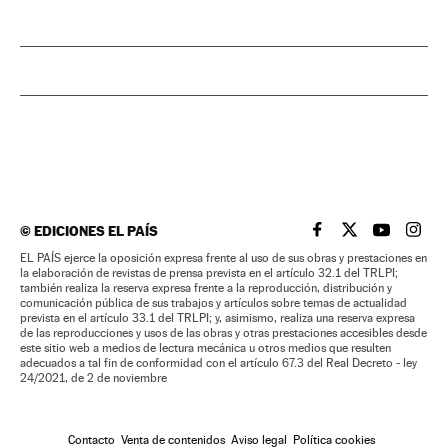
©
EDICIONES EL PAÍS
EL PAÍS BRASIL EN
EL PAÍS BRASI
EL PAÍS B
EL PA
EL PAÍS ejerce la oposición expresa frente al uso de sus obras y prestaciones en
la elaboración de revistas de prensa prevista en el artículo 32.1 del TRLPI;
también realiza la reserva expresa frente a la reproducción, distribución y
comunicación pública de sus trabajos y artículos sobre temas de actualidad
prevista en el artículo 33.1 del TRLPI; y, asimismo, realiza una reserva expresa
de las reproducciones y usos de las obras y otras prestaciones accesibles desde
este sitio web a medios de lectura mecánica u otros medios que resulten
adecuados a tal fin de conformidad con el artículo 67.3 del Real Decreto - ley
24/2021, de 2 de noviembre
Contacto
Venta de contenidos
Aviso legal
Política cookies