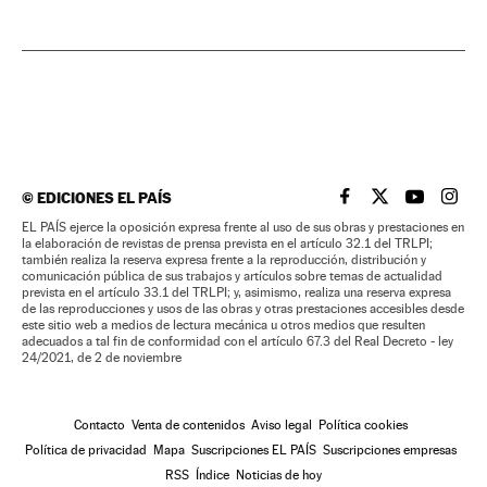
©
EDICIONES EL PAÍS
EL PAÍS BRASIL EN
EL PAÍS BRASI
EL PAÍS B
EL PA
EL PAÍS ejerce la oposición expresa frente al uso de sus obras y prestaciones en
la elaboración de revistas de prensa prevista en el artículo 32.1 del TRLPI;
también realiza la reserva expresa frente a la reproducción, distribución y
comunicación pública de sus trabajos y artículos sobre temas de actualidad
prevista en el artículo 33.1 del TRLPI; y, asimismo, realiza una reserva expresa
de las reproducciones y usos de las obras y otras prestaciones accesibles desde
este sitio web a medios de lectura mecánica u otros medios que resulten
adecuados a tal fin de conformidad con el artículo 67.3 del Real Decreto - ley
24/2021, de 2 de noviembre
Contacto
Venta de contenidos
Aviso legal
Política cookies
Política de privacidad
Mapa
Suscripciones EL PAÍS
Suscripciones empresas
RSS
Índice
Noticias de hoy