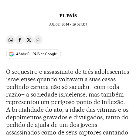
EL PAÍS
JUL
02, 2014 - 19:52
EDT
Compartir en Whatsapp
Compartir en Facebook
Compartir en Twitter
Desplegar Redes Sociales
Añadir EL PAÍS en Google
O sequestro e assassinato de três adolescentes
israelenses quando voltavam a suas casas
pedindo carona não só sacudiu –com toda
razão– a sociedade israelense, mas também
representou um perigoso ponto de inflexão.
A brutalidade do ato, a idade das vítimas e os
depoimentos gravados e divulgados, tanto do
pedido de ajuda de um dos jovens
assassinados como de seus captores cantando