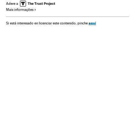
Partidos políticos
Ásia
Política
Oriente médio
Adere a
Mais informações
aquí
Si está interesado en licenciar este contenido, pinche