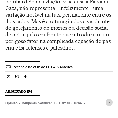
bombardeio da aviação israelense à Faixa de
Gaza, não representa –infelizmente– uma
variação notável na luta permanente entre os
dois lados. Mas é a saturação dos civis diante
do gotejamento de mortes e a decisão social
de optar pelo confronto que introduzem um
perigoso fator na complicada equação de paz
entre israelenses e palestinos.
Receba o boletim do EL PAÍS América
Opiniao El País Brasil en Twitter
Opiniao El País Brasil en Instagram
Opiniao El País Brasil en Facebook
ARQUIVADO EM
Opinião
Benjamin Netanyahu
Hamas
Israel
Territórios palestinos
Palestina
Geopolítica