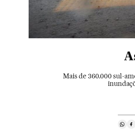
A
Mais de 360.000 sul-ame
inundaçõ
Compa
C