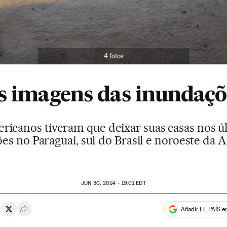
4 fotos
s imagens das inundaçõ
ricanos tiveram que deixar suas casas nos ú
es no Paraguai, sul do Brasil e noroeste da A
JUN
30, 2014 - 19:01
EDT
Añadir EL PAÍS e
rtir en Whatsapp
ompartir en Facebook
Compartir en Twitter
Desplegar Redes Sociales