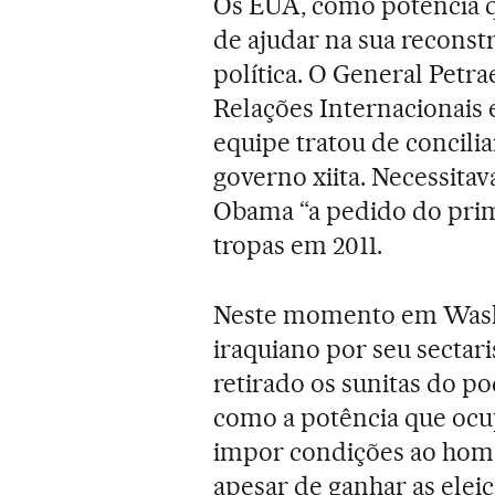
Os EUA, como potência q
de ajudar na sua recons
política. O General Pet
Relações Internacionais
equipe tratou de concilia
governo xiita. Necessita
Obama “a pedido do prime
tropas em 2011.
Neste momento em Wash
iraquiano por seu sectar
retirado os sunitas do po
como a potência que ocu
impor condições ao home
apesar de ganhar as eleiç