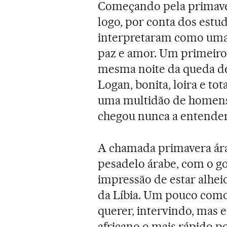
Começando pela primaver
logo, por conta dos estu
interpretaram como uma 
paz e amor. Um primeiro 
mesma noite da queda de
Logan, bonita, loira e to
uma multidão de homens 
chegou nunca a entender
A chamada primavera ár
pesadelo árabe, com o 
impressão de estar alheio
da Líbia. Um pouco como
querer, intervindo, mas 
africano o mais rápido po