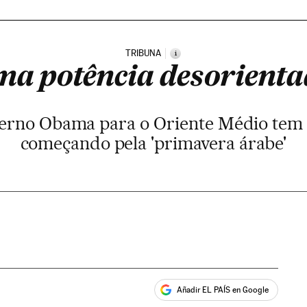
TRIBUNA
i
a potência desorient
verno Obama para o Oriente Médio tem s
começando pela 'primavera árabe'
Añadir EL PAÍS en Google
ales