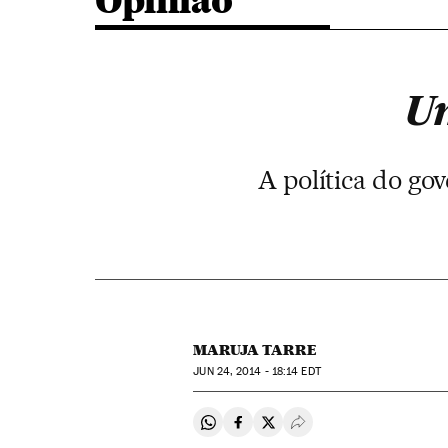
Opinião
Um
A política do go
MARUJA TARRE
JUN
24, 2014 - 18:14
EDT
Compartir en Whatsapp
Compartir en Facebook
Compartir en Twitter
Desplegar Redes Soci