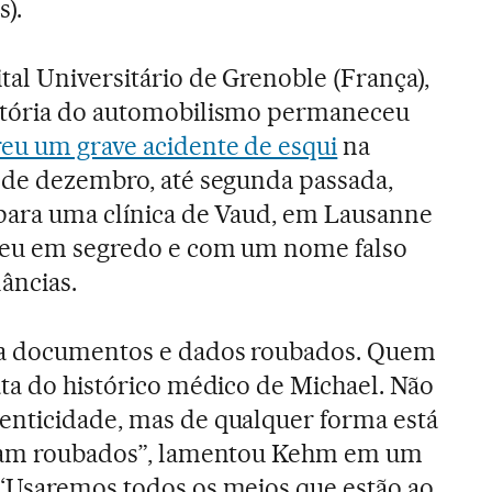
s).
tal Universitário de Grenoble (França),
stória do automobilismo permaneceu
reu um grave acidente de esqui
na
 de dezembro, até segunda passada,
 para uma clínica de Vaud, em Lausanne
rreu em segredo e com um nome falso
âncias.
da documentos e dados roubados. Quem
ata do histórico médico de Michael. Não
enticidade, mas de qualquer forma está
oram roubados”, lamentou Kehm em um
 “Usaremos todos os meios que estão ao