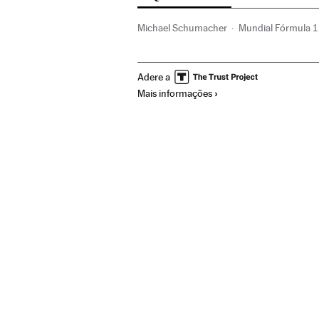
Michael Schumacher
Mundial Fórmula 1
Fórmula 1
Automobilismo
Campeonat
Adere a
Mais informações