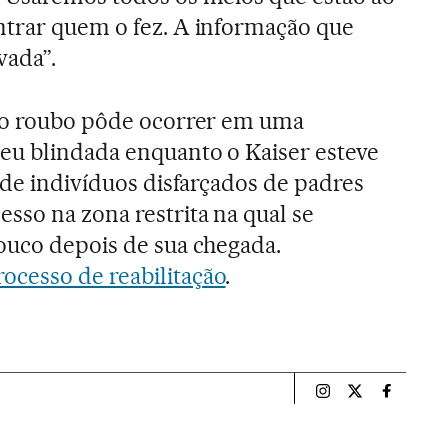
ntrar quem o fez. A informação que
vada”.
o o roubo pôde ocorrer em uma
eu blindada enquanto o Kaiser esteve
 de indivíduos disfarçados de padres
sso na zona restrita na qual se
ouco depois de sua chegada.
rocesso de reabilitação
.
Esportes El País B
Esportes El Pa
Esportes