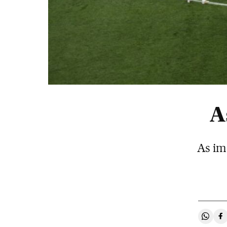
A
As im
Compa
C