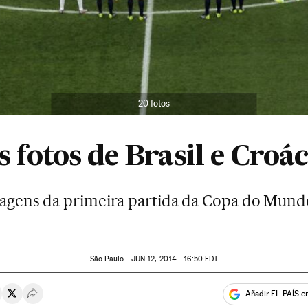
20 fotos
s fotos de Brasil e Croác
agens da primeira partida da Copa do Mund
São Paulo -
JUN
12, 2014 - 16:50
EDT
Añadir EL PAÍS e
rtir en Whatsapp
ompartir en Facebook
Compartir en Twitter
Desplegar Redes Sociales