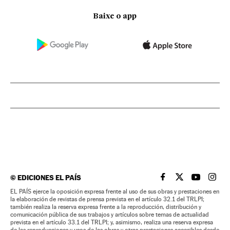
Baixe o app
©
EDICIONES EL PAÍS
EL PAÍS BRASIL EN
EL PAÍS BRASI
EL PAÍS B
EL PA
EL PAÍS ejerce la oposición expresa frente al uso de sus obras y prestaciones en
la elaboración de revistas de prensa prevista en el artículo 32.1 del TRLPI;
también realiza la reserva expresa frente a la reproducción, distribución y
comunicación pública de sus trabajos y artículos sobre temas de actualidad
prevista en el artículo 33.1 del TRLPI; y, asimismo, realiza una reserva expresa
de las reproducciones y usos de las obras y otras prestaciones accesibles desde