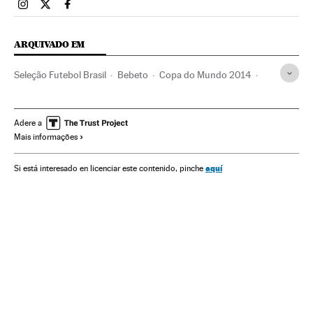
Esportes El País Brasil en Instagram
Esportes El País Brasil en Twitter
Esportes El País Brasil en Facebook
ARQUIVADO EM
Seleção Futebol Brasil
Bebeto
Copa do Mundo 2014
Copa do Mundo
Seleções esportivas
Futebol
Competições
Esportes
Seleção Brasileira
Adere a
Mais informações
aquí
Si está interesado en licenciar este contenido, pinche