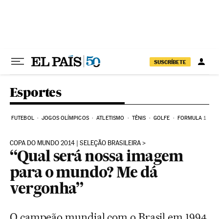
Pular para o conteúdo
SUSCRÍBETE
Esportes
FUTEBOL
JOGOS OLÍMPICOS
ATLETISMO
TÊNIS
GOLFE
FORMULA 1
COPA DO MUNDO 2014 | SELEÇÃO BRASILEIRA
“Qual será nossa imagem
para o mundo? Me dá
vergonha”
O campeão mundial com o Brasil em 1994