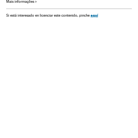
Mais informações
América
Economia
Educação
aquí
Si está interesado en licenciar este contenido, pinche