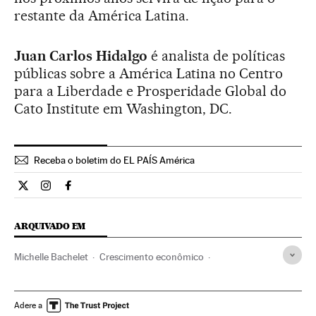
restante da América Latina.
Juan Carlos Hidalgo
é analista de políticas
públicas sobre a América Latina no Centro
para a Liberdade e Prosperidade Global do
Cato Institute em Washington, DC.
Receba o boletim do EL PAÍS América
Opiniao El País Brasil en Twitter
Opiniao El País Brasil en Instagram
Opiniao El País Brasil en Facebook
ARQUIVADO EM
Michelle Bachelet
Crescimento econômico
Crise econômica
Chile
Recessão econômica
Conjuntura econômica
América do Sul
América Latina
Adere a