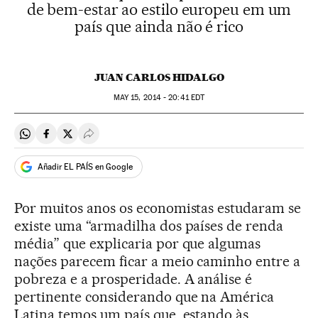
de bem-estar ao estilo europeu em um
país que ainda não é rico
JUAN CARLOS HIDALGO
MAY
15, 2014 - 20:41
EDT
Compartir en Whatsapp
Compartir en Facebook
Compartir en Twitter
Desplegar Redes Sociales
Añadir EL PAÍS en Google
Por muitos anos os economistas estudaram se
existe uma “armadilha dos países de renda
média” que explicaria por que algumas
nações parecem ficar a meio caminho entre a
pobreza e a prosperidade. A análise é
pertinente considerando que na América
Latina temos um país que, estando às