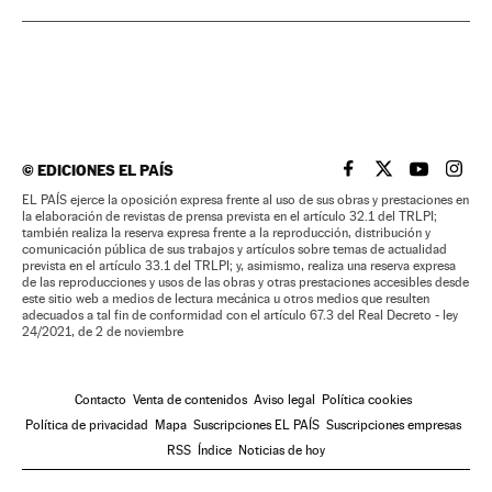
©
EDICIONES EL PAÍS
EL PAÍS BRASIL EN
EL PAÍS BRASI
EL PAÍS B
EL PA
EL PAÍS ejerce la oposición expresa frente al uso de sus obras y prestaciones en
la elaboración de revistas de prensa prevista en el artículo 32.1 del TRLPI;
también realiza la reserva expresa frente a la reproducción, distribución y
comunicación pública de sus trabajos y artículos sobre temas de actualidad
prevista en el artículo 33.1 del TRLPI; y, asimismo, realiza una reserva expresa
de las reproducciones y usos de las obras y otras prestaciones accesibles desde
este sitio web a medios de lectura mecánica u otros medios que resulten
adecuados a tal fin de conformidad con el artículo 67.3 del Real Decreto - ley
24/2021, de 2 de noviembre
Contacto
Venta de contenidos
Aviso legal
Política cookies
Política de privacidad
Mapa
Suscripciones EL PAÍS
Suscripciones empresas
RSS
Índice
Noticias de hoy