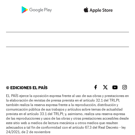
©
EDICIONES EL PAÍS
EL PAÍS BRASIL EN
EL PAÍS BRASI
EL PAÍS B
EL PA
EL PAÍS ejerce la oposición expresa frente al uso de sus obras y prestaciones en
la elaboración de revistas de prensa prevista en el artículo 32.1 del TRLPI;
también realiza la reserva expresa frente a la reproducción, distribución y
comunicación pública de sus trabajos y artículos sobre temas de actualidad
prevista en el artículo 33.1 del TRLPI; y, asimismo, realiza una reserva expresa
de las reproducciones y usos de las obras y otras prestaciones accesibles desde
este sitio web a medios de lectura mecánica u otros medios que resulten
adecuados a tal fin de conformidad con el artículo 67.3 del Real Decreto - ley
24/2021, de 2 de noviembre