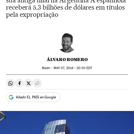
sua antiga filial na Argentina A espanhola
receberá 5,3 bilhões de dólares em títulos
pela expropriação
ÁLVARO ROMERO
Madri -
MAY
07, 2014 - 20:30
EDT
Compartir en Whatsapp
Compartir en Facebook
Compartir en Twitter
Desplegar Redes Sociales
Añadir EL PAÍS en Google