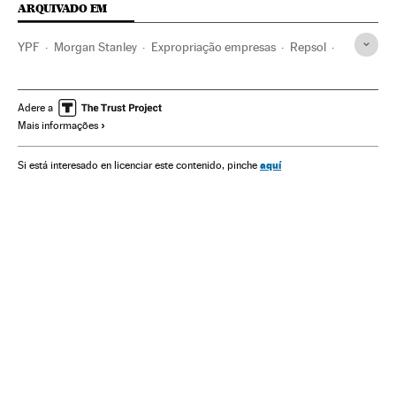
ARQUIVADO EM
YPF
Morgan Stanley
Expropriação empresas
Repsol
Argentina
Empresas
América do Sul
América Latina
Espanha
Economia
América
Petroleiras
Petróleo
Adere a
Mais informações
Combustíveis fósseis
Matérias-primas
Combustíveis
Energia não renovável
Fontes energia
Energia
Indústria
aquí
Si está interesado en licenciar este contenido, pinche