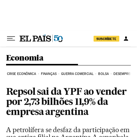
Pular para o conteúdo
SUSCRÍBETE
Economia
CRISE ECONÔMICA
FINANÇAS
GUERRA COMERCIAL
BOLSA
DESEMPREGO
Repsol sai da YPF ao vender
por 2,73 bilhões 11,9% da
empresa argentina
A petrolífera se desfaz da participação em