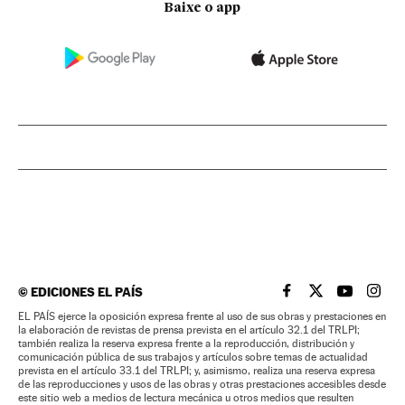
Baixe o app
©
EDICIONES EL PAÍS
EL PAÍS BRASIL EN
EL PAÍS BRASI
EL PAÍS B
EL PA
EL PAÍS ejerce la oposición expresa frente al uso de sus obras y prestaciones en
la elaboración de revistas de prensa prevista en el artículo 32.1 del TRLPI;
también realiza la reserva expresa frente a la reproducción, distribución y
comunicación pública de sus trabajos y artículos sobre temas de actualidad
prevista en el artículo 33.1 del TRLPI; y, asimismo, realiza una reserva expresa
de las reproducciones y usos de las obras y otras prestaciones accesibles desde
este sitio web a medios de lectura mecánica u otros medios que resulten