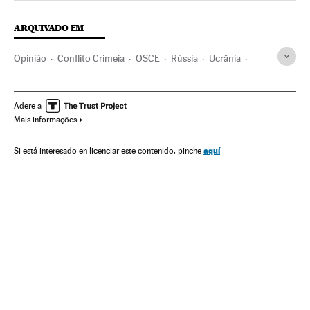
ARQUIVADO EM
Opinião
Conflito Crimeia
OSCE
Rússia
Ucrânia
Europa Leste
Conflitos territoriais
Estados Unidos
Conflitos
União Europeia
América do Norte
Europa
Adere a
Mais informações
Organizações internacionais
América
Relações exteriores
aquí
Si está interesado en licenciar este contenido, pinche