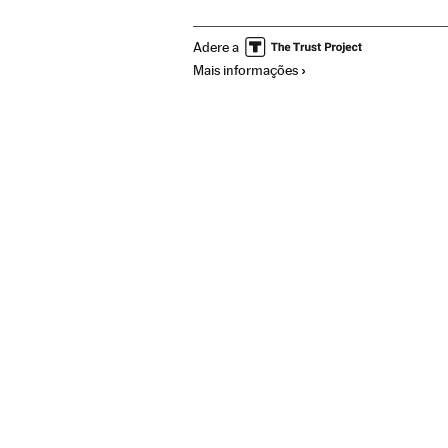
Literatura hispanoamericana
Gente
Li
Adere a
Mais informações