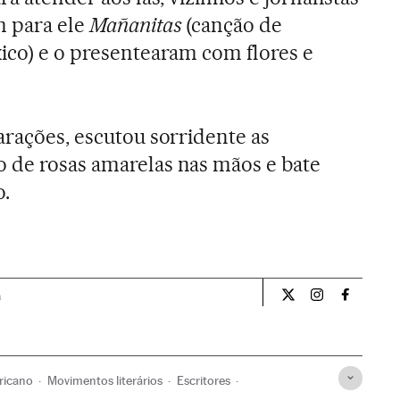
m para ele
Mañanitas
(canção de
xico) e o presentearam com flores e
arações, escutou sorridente as
 de rosas amarelas nas mãos e bate
o.
a
Cultura El País Bra
Cultura El Pa
Cultura 
ricano
Movimentos literários
Escritores