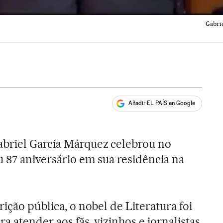
Gabrie
Añadir EL PAÍS en Google
ales
abriel García Márquez celebrou no
u 87 aniversário em sua residência na
rição pública, o nobel de Literatura foi
ra atender aos fãs, vizinhos e jornalistas