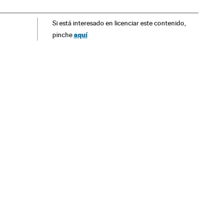
teratura
Sociedade
Movimentos culturais
Cultura
Si está interesado en licenciar este contenido,
aquí
pinche