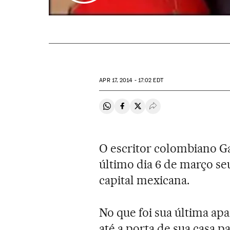
APR
17, 2014 - 17:02
EDT
Compartir en Whatsapp
Compartir en Facebook
Compartir en Twitter
Desplegar Redes Soci
O escritor colombiano G
último dia 6 de março se
capital mexicana.
No que foi sua última apa
até a porta de sua casa pa