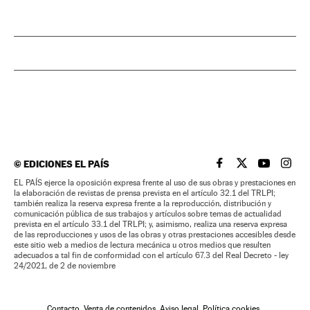
©
EDICIONES EL PAÍS
EL PAÍS BRASIL EN
EL PAÍS BRASI
EL PAÍS B
EL PA
EL PAÍS ejerce la oposición expresa frente al uso de sus obras y prestaciones en
la elaboración de revistas de prensa prevista en el artículo 32.1 del TRLPI;
también realiza la reserva expresa frente a la reproducción, distribución y
comunicación pública de sus trabajos y artículos sobre temas de actualidad
prevista en el artículo 33.1 del TRLPI; y, asimismo, realiza una reserva expresa
de las reproducciones y usos de las obras y otras prestaciones accesibles desde
este sitio web a medios de lectura mecánica u otros medios que resulten
adecuados a tal fin de conformidad con el artículo 67.3 del Real Decreto - ley
24/2021, de 2 de noviembre
Contacto
Venta de contenidos
Aviso legal
Política cookies