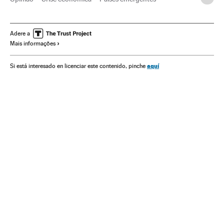
Recessão econômica
Geopolítica
Conjuntura econômica
União Europeia
Economia
Adere a
Mais informações
Organizações internacionais
Europa
Relações exteriores
Política
aquí
Si está interesado en licenciar este contenido, pinche