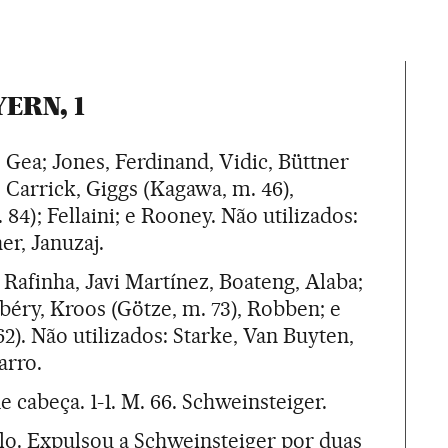
YERN, 1
e Gea; Jones, Ferdinand, Vidic, Büttner
, Carrick, Giggs (Kagawa, m. 46),
84); Fellaini; e Rooney. Não utilizados:
er, Januzaj.
 Rafinha, Javi Martínez, Boateng, Alaba;
béry, Kroos (Götze, m. 73), Robben; e
2). Não utilizados: Starke, Van Buyten,
arro.
 de cabeça. 1-1. M. 66. Schweinsteiger.
llo. Expulsou a Schweinsteiger por duas