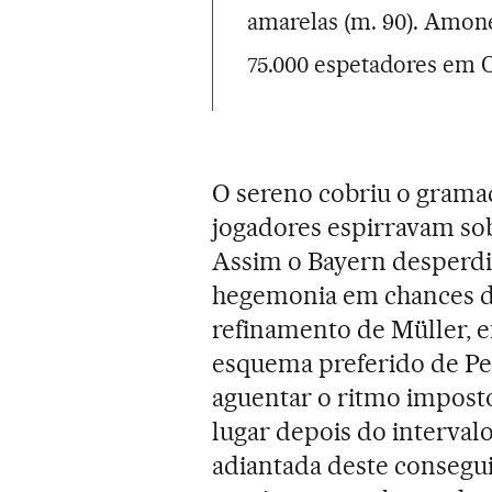
amarelas (m. 90). Amone
75.000 espetadores em O
O sereno cobriu o gramad
jogadores espirravam so
Assim o Bayern desperdiç
hegemonia em chances de 
refinamento de Müller, e
esquema preferido de Pep
aguentar o ritmo impost
lugar depois do interval
adiantada deste consegu