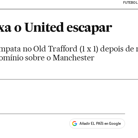
FUTEBOL
xa o United escapar
mpata no Old Trafford (1 x 1) depois de
domínio sobre o Manchester
Añadir EL PAÍS en Google
ales