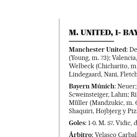
M. UNITED, 1- BA
Manchester United
: D
(Young, m. 73); Valencia
Welbeck (Chicharito, m. 
Lindegaard, Nani, Fletch
Bayern Múnich
: Neuer;
Scweinsteiger, Lahm; Ri
Müller (Mandzukic, m. 6
Shaquiri, Hojbjerg y Piz
Goles
: 1-0. M. 57. Vidic,
Árbitro
: Velasco Carba