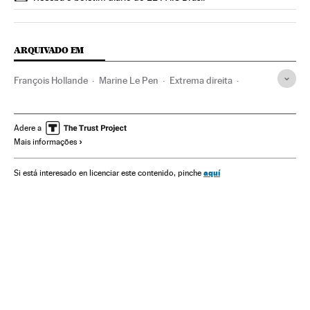
ARQUIVADO EM
François Hollande
Marine Le Pen
Extrema direita
França
Partidos políticos
Europa Ocidental
Eleições
Europa
Política
Adere a
Mais informações
aquí
Si está interesado en licenciar este contenido, pinche