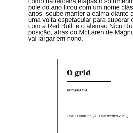
como na terceira etapas o sofriment
pole do ano ficou com um nome cláss
anos, soube manter a calma diante d
uma volta espetacular para superar o
com a Red Bull, e o alemão Nico Ro
posição, atrás do McLaren de Magnu
vai largar em nono.
O grid
Primeira fila.
Lewis Hamilton (R.U./Mercedes-AMG)