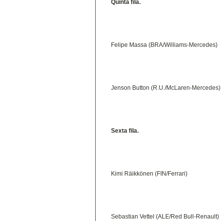
Quinta fila.
Felipe Massa (BRA/Williams-Mercedes)
Jenson Button (R.U./McLaren-Mercedes)
Sexta fila.
Kimi Räikkönen (FIN/Ferrari)
Sebastian Vettel (ALE/Red Bull-Renault)