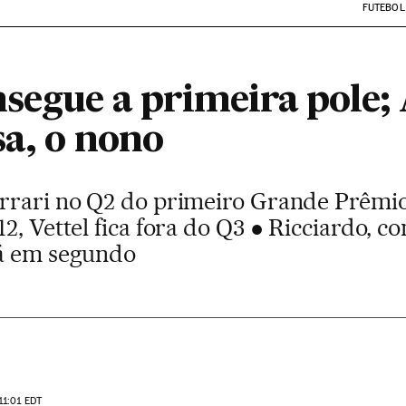
FUTEBOL
segue a primeira pole; 
sa, o nono
errari no Q2 do primeiro Grande Prêmi
2, Vettel fica fora do Q3 ● Ricciardo, 
rá em segundo
11:01
EDT