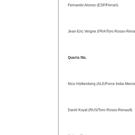
Fernando Alonso (ESP/Ferrari)
Jean-Eric Vergne (FRA/Toro Rosso-Rena
Quarta fila.
Nico Hülkenberg (ALE/Force India-Merc
Daniil Kvyat (RUS/Toro Rosso-Renault)