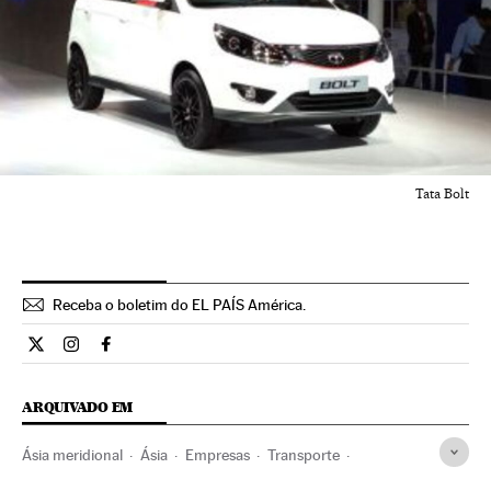
Tata Bolt
Receba o boletim do EL PAÍS América.
Economia El País Brasil en Twitter
Economia El País Brasil en Instagram
Economia El País Brasil en Facebook
ARQUIVADO EM
Ásia meridional
Ásia
Empresas
Transporte
Economia
Tata
Hyundai
Suzuki Motor Company