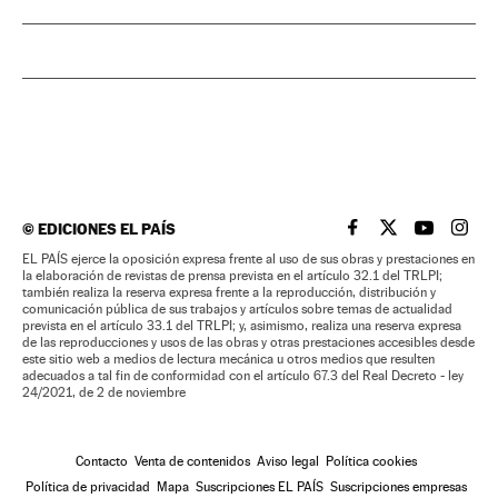
©
EDICIONES EL PAÍS
EL PAÍS BRASIL EN
EL PAÍS BRASI
EL PAÍS B
EL PA
EL PAÍS ejerce la oposición expresa frente al uso de sus obras y prestaciones en
la elaboración de revistas de prensa prevista en el artículo 32.1 del TRLPI;
también realiza la reserva expresa frente a la reproducción, distribución y
comunicación pública de sus trabajos y artículos sobre temas de actualidad
prevista en el artículo 33.1 del TRLPI; y, asimismo, realiza una reserva expresa
de las reproducciones y usos de las obras y otras prestaciones accesibles desde
este sitio web a medios de lectura mecánica u otros medios que resulten
adecuados a tal fin de conformidad con el artículo 67.3 del Real Decreto - ley
24/2021, de 2 de noviembre
Contacto
Venta de contenidos
Aviso legal
Política cookies
Política de privacidad
Mapa
Suscripciones EL PAÍS
Suscripciones empresas