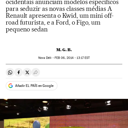
ocidentais anunciam modelos específicos
para seduzir as novas classes médias A
Renault apresenta o Kwid, um mini off-
road futurista, e a Ford, o Figo, um
pequeno sedan
M. G. B.
Nova Déli -
FEB
06, 2014 - 13:17
EST
Compartir en Whatsapp
Compartir en Facebook
Compartir en Twitter
Desplegar Redes Sociales
Añadir EL PAÍS en Google