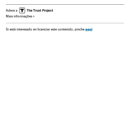
Dacia
Renault
Ford Motor Company
Carros
Índia
Adere a
Mais informações
Veículos
aquí
Si está interesado en licenciar este contenido, pinche