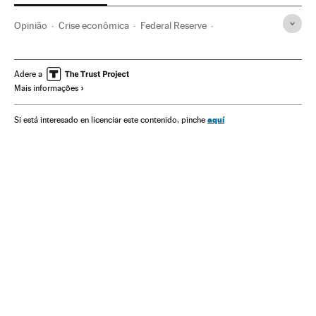
Opinião
Crise econômica
Federal Reserve
Ben Bernanke
Janet Yellen
Recessão econômica
Conjuntura econômica
Organismos econômicos
Adere a
Mais informações
Estados Unidos
América do Norte
Economia
América
Organizações internacionais
Relações exteriores
aquí
Si está interesado en licenciar este contenido, pinche