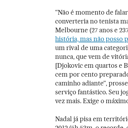
“Não é momento de falar d
converteria no tenista m
Melbourne (27 anos e 237
história, mas não posso 
um rival de uma categor
nunca, que vem de vitóri
[Djokovic em quartos e B
cem por cento preparado 
caminho adiante”, pross
serviço fantástico. Seu j
vez mais. Exige o máximo
Nadal já pisa em territóri
2012 (5h 53m, o recorde, 