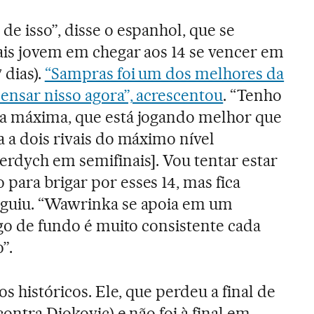
e isso”, disse o espanhol, que se
ais jovem em chegar aos 14 se vencer em
 dias).
“Sampras foi um dos melhores da
pensar nisso agora”, acrescentou
. “Tenho
ia máxima, que está jogando melhor que
a a dois rivais do máximo nível
erdych em semifinais]. Vou tentar estar
para brigar por esses 14, mas fica
eguiu. “Wawrinka se apoia em um
ogo de fundo é muito consistente cada
”.
os históricos. Ele, que perdeu a final de
contra Djokovic) e não foi à final em