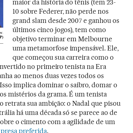
maior da história do tênis (tem 23-
10 sobre Federer, não perde nos
grand slam desde 2007 e ganhou os
últimos cinco jogos), tem como
r.
P)
objetivo terminar em Melbourne
uma metamorfose impensável. Ele,
que começou sua carreira como o
onvertido no primeiro tenista na Era
anha ao menos duas vezes todos os
Isso implica dominar o saibro, domar o
s mistérios da grama. É um tenista
 retrata sua ambição: o Nadal que pisou
trália há uma década só se parece ao de
obre o cimento com a agilidade de um
presa preferida
.