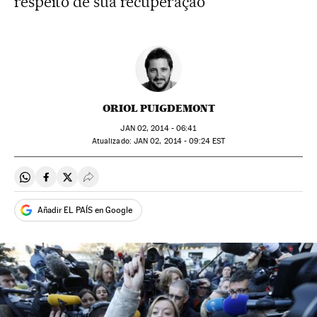
respeito de sua recuperação
ORIOL PUIGDEMONT
JAN
02, 2014 - 06:41
atualizado:
JAN
02, 2014 - 09:24
EST
Compartir en Whatsapp
Compartir en Facebook
Compartir en Twitter
Desplegar Redes Sociales
Añadir EL PAÍS en Google