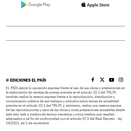
©
EDICIONES EL PAÍS
EL PAÍS BRASIL EN
EL PAÍS BRASI
EL PAÍS B
EL PA
EL PAÍS ejerce la oposición expresa frente al uso de sus obras y prestaciones en
la elaboración de revistas de prensa prevista en el artículo 32.1 del TRLPI;
también realiza la reserva expresa frente a la reproducción, distribución y
comunicación pública de sus trabajos y artículos sobre temas de actualidad
prevista en el artículo 33.1 del TRLPI; y, asimismo, realiza una reserva expresa
de las reproducciones y usos de las obras y otras prestaciones accesibles desde
este sitio web a medios de lectura mecánica u otros medios que resulten
adecuados a tal fin de conformidad con el artículo 67.3 del Real Decreto - ley
24/2021, de 2 de noviembre