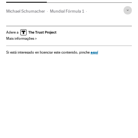
Michael Schumacher
Mundial Fórmula 1
Temporada 2014 Fórmula 1
Fórmula 1
Automobilismo
Campeonato mundial
Esportes motor
Competições
Adere a
Mais informações
Esportes
aquí
Si está interesado en licenciar este contenido, pinche