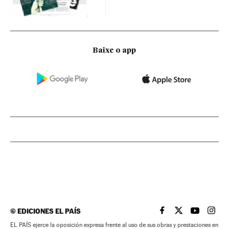
Baixe o app
©
EDICIONES EL PAÍS
EL PAÍS BRASIL EN
EL PAÍS BRASI
EL PAÍS B
EL PA
EL PAÍS ejerce la oposición expresa frente al uso de sus obras y prestaciones en