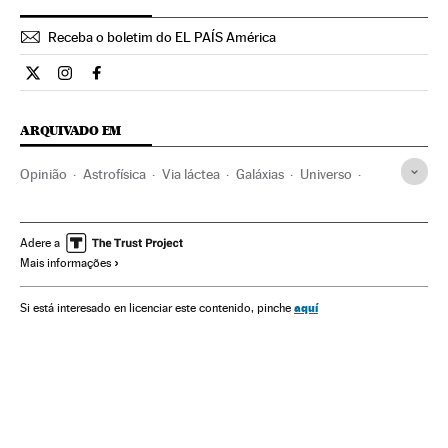
Receba o boletim do EL PAÍS América
Opiniao El País Brasil en Twitter
Opiniao El País Brasil en Instagram
Opiniao El País Brasil en Facebook
ARQUIVADO EM
Opinião
Astrofísica
Via láctea
Galáxias
Universo
Investigação científica
Astronomia
Ciência
Adere a
Mais informações
aquí
Si está interesado en licenciar este contenido, pinche