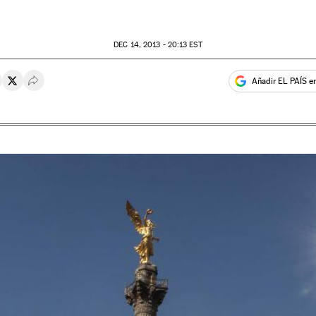
DEC
14, 2013 - 20:13
EST
Añadir EL PAÍS e
rtir en Whatsapp
ompartir en Facebook
Compartir en Twitter
Desplegar Redes Sociales