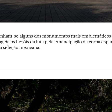
linham-se alguns dos monumentos mais emblemáticos d
ia os heróis da luta pela emancipação da coroa espan
da seleção mexicana.