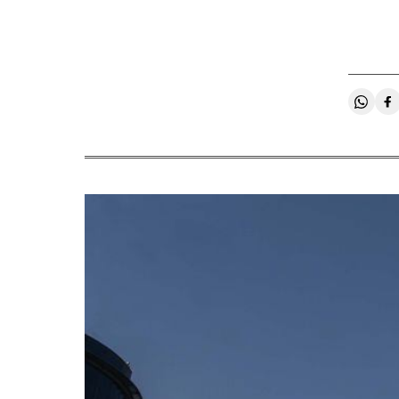
Compa
C