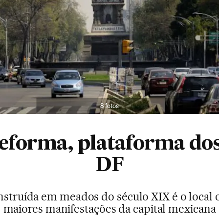
8 fotos
Reforma, plataforma dos
DF
nstruída em meados do século XIX é o local
maiores manifestações da capital mexicana