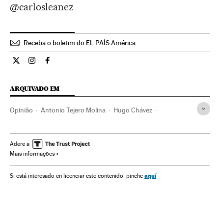
@carlosleanez
Receba o boletim do EL PAÍS América
Opiniao El País Brasil en Twitter
Opiniao El País Brasil en Instagram
Opiniao El País Brasil en Facebook
ARQUIVADO EM
Opinião
Antonio Tejero Molina
Hugo Chávez
Crise econômica
Venezuela
América do Sul
América Latina
Delinquência
Língua
Espanha
Adere a
Mais informações
América
Economia
Cultura
Justiça
Nicolás Maduro
aquí
Si está interesado en licenciar este contenido, pinche