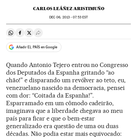
CARLOS LEÁÑEZ ARISTIMUÑO
DEC
06, 2013 - 07:53
EST
Compartir en Whatsapp
Compartir en Facebook
Compartir en Twitter
Desplegar Redes Sociales
Añadir EL PAÍS en Google
Quando Antonio Tejero entrou no Congresso
dos Deputados da Espanha gritando “ao
chão!” e disparando um revólver ao teto, eu,
venezuelano nascido na democracia, pensei
com dor: “Coitada da Espanha!”.
Esparramado em um cômodo cadeirão,
imaginava que a liberdade chegava ao meu
país para ficar e que o bem-estar
generalizado era questão de uma ou duas
décadas. Não podia estar mais equivocado: